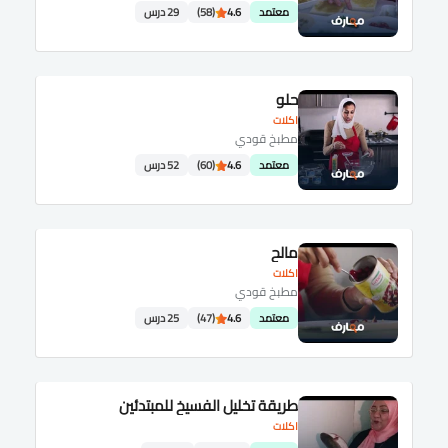
معتمد
4.6
(58)
29 درس
حلو
اكلات
مطبخ قودي
معتمد
4.6
(60)
52 درس
مالح
اكلات
مطبخ قودي
معتمد
4.6
(47)
25 درس
طريقة تخليل الفسيخ للمبتدئين
اكلات