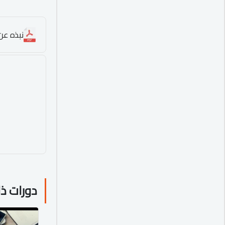
نبذه عن 
دورات ذ