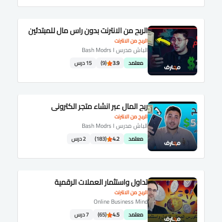
الربح من الانترنت بدون راس مال للمبتدئين
الربح من الانترنت
الباش مدرس Bash Modrs I
معتمد
3.9
(9)
15 درس
ربح المال عبر انشاء متجر الكتروني
الربح من الانترنت
الباش مدرس Bash Modrs I
معتمد
4.2
(183)
2 درس
تداول واستثمار العملات الرقمية
الربح من الانترنت
Online Business Mind
معتمد
4.5
(65)
7 درس