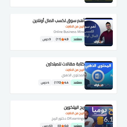
أهم سوق لكسب المال أونلاين
الربح من الانترنت
Online Business Mind
معتمد
4.9
(11)
9 درس
كتابة مقالات للمبتدئين
الربح من الانترنت
المحتوى الذهبي
معتمد
4.4
(170)
4 درس
ربح البيتكوين
الربح من الانترنت
DR.earnings دكتور الربح
معتمد
0.0
(0)
63 درس