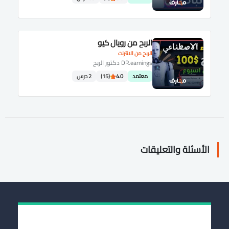
الربح من رويال كيو
الربح من الانترنت
DR.earnings دكتور الربح
معتمد
4.0
(15)
2 درس
الأسئلة والتعليقات