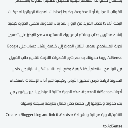
يعكسان محتواها. ستتعلم كيفية تخصيص تصميم المدونة باستخدام
القوالب المجانية أو المدفوعة، وضبط إعدادات المدونة لتهيئتها لمحركات
البحث (SEO) لجذب المزيد من الزوار. بعد بناء المدونة، تغطي الدورة كيفية
إنشاء محتوى جذاب وملائم لجمهورك المستهدف، مع التركيز على تحسين
تجربة المستخدم. بعدها، تنتقل الدورة إلى كيفية إنشاء حساب على Google
AdSense وربط مدونتك به، مع شرح الخطوات اللازمة لتقديم طلب القبول
في البرنامج. ستتعلم أيضًا كيفية وضع الإعلانات بشكل استراتيجي داخل
المدونة لزيادة فرص تحقيق الأرباح، وكيفية تتبع أداء الإعلانات باستخدام
أدوات AdSense المدمجة. هذه الدورة مثالية للمبتدئين الذين يرغبون في
بدء مدونة وتحويلها إلى مصدر دخل فعّال بطريقة بسيطة وسهلة
التنفيذ,الدورة مجانية وبشهادة معتمدة. Create a Blogger blog and link it
to AdSense