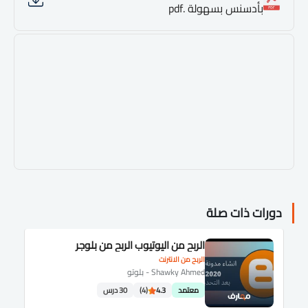
بأدسنس بسهولة .pdf
دورات ذات صلة
الربح من اليوتيوب الربح من بلوجر
الربح من الانترنت
Shawky Ahmed - بلوتو
معتمد
4.3
(4)
30 درس