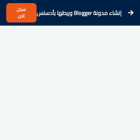
سجل
إنشاء مدونة Blogger وربطها بأدسنس
الان
بسهولة