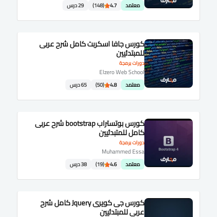
معتمد
4.7
(148)
29 درس
كورس جافا اسكربت كامل شرح عربى
للمبتدئيين
دورات برمجة
Elzero Web School
معتمد
4.8
(50)
65 درس
كورس بوتستراب bootstrap شرح عربى
كامل للمتبدئيين
دورات برمجة
Muhammed Essa
معتمد
4.6
(19)
38 درس
كورس جى كويرى Jquery كامل شرح
عربى للمبتدئيين