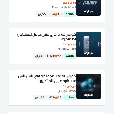
دورات برمجة
Elzero Web School
معتمد
4.8
(4)
53 درس
كورس ui ux شرح عربى كامل للمبتدئيين
تصميم ويب
دورات برمجة
ZAKARYA ZAIN
معتمد
4.4
(1198)
8 درس
كورس تعلم برمجة لغة سي بلس بلس
c++ شرح عربى للمبتدئيين
دورات برمجة
محمد شوشان
معتمد
4.5
(678)
55 درس