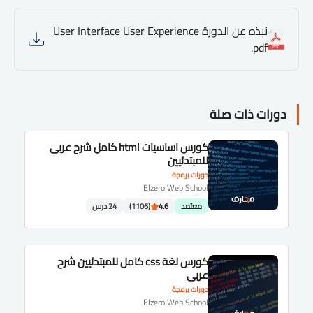
نبذه عن الدورة User Interface User Experience
.pdf
دورات ذات صلة
كورس اساسيات html كامل شرح عربى
للمبتدئيين
دورات برمجة
Elzero Web School
معتمد
4.6
(1106)
24 درس
كورس لغة css كامل للمبتدئيين شرح
عربى
دورات برمجة
Elzero Web School