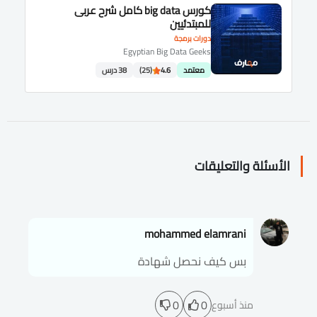
كورس big data كامل شرح عربى
للمبتدئيين
دورات برمجة
Egyptian Big Data Geeks
معتمد
4.6
(25)
38 درس
الأسئلة والتعليقات
mohammed elamrani
بس كيف نحصل شهادة
0
0
منذ أسبوع