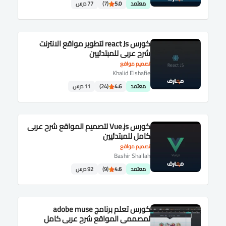
معتمد
5.0
(7)
77 درس
كورس react Js لتطوير مواقع الانترنت
شرح عربى للمبتدئيين
تصميم مواقع
Khalid Elshafie
معتمد
4.6
(24)
11 درس
كورس Vue.js لتصميم المواقع شرح عربى
كامل للمبتدئيين
تصميم مواقع
Bashir Shallah
معتمد
4.6
(9)
92 درس
كورس تعلم برنامج adobe muse
لمصممى المواقع شرح عربى كامل