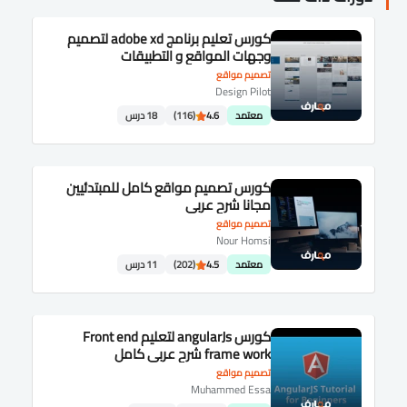
كورس تعليم برنامج adobe xd لتصميم
وجهات المواقع و التطبيقات
تصميم مواقع
Design Pilot
معتمد
4.6
(116)
18 درس
كورس تصميم مواقع كامل للمبتدئيين
مجانا شرح عربى
تصميم مواقع
Nour Homsi
معتمد
4.5
(202)
11 درس
كورس angularJs لتعليم Front end
frame work شرح عربى كامل
تصميم مواقع
Muhammed Essa