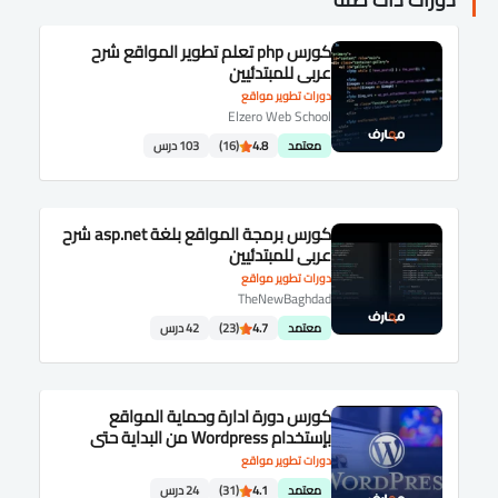
كورس php تعلم تطوير المواقع شرح
عربى للمبتدئيين
دورات تطوير مواقع
Elzero Web School
معتمد
4.8
(16)
103 درس
كورس برمجة المواقع بلغة asp.net شرح
عربى للمبتدئيين
دورات تطوير مواقع
TheNewBaghdad
معتمد
4.7
(23)
42 درس
كورس دورة ادارة وحماية المواقع
بإستخدام Wordpress من البداية حتى
الاحتراف باللغة العربية
دورات تطوير مواقع
معتمد
4.1
(31)
24 درس