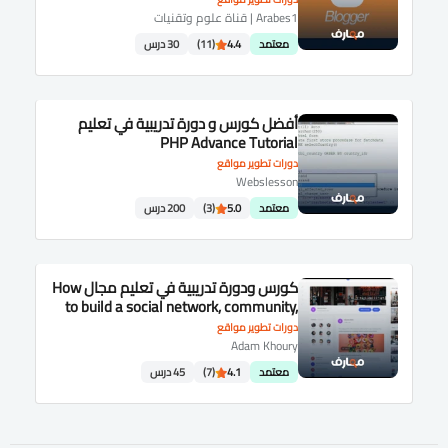
Arabes1 | قناة علوم وتقنيات
معتمد
4.4
(11)
30 درس
أفضل كورس و دورة تدريبية في تعليم
PHP Advance Tutorial
دورات تطوير مواقع
Webslesson
معتمد
5.0
(3)
200 درس
كورس ودورة تدريبية في تعليم مجال How
to build a social network, community,
php mysql web site
دورات تطوير مواقع
Adam Khoury
معتمد
4.1
(7)
45 درس