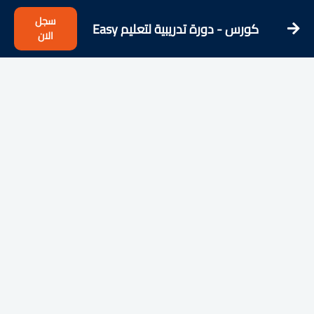
سجل
كورس - دورة تدريبية لتعليم Easy
الان
German - Pronunciation & Dialects