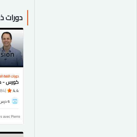
دورات ذ
دورات اللغة ال
(484)
4.4
6 درس
is avec Pierre