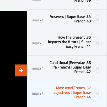
French 39
34. Answers | Super Easy
4 دقيقة
French 40
35. How the present
impacts the future | Super
3 دقيقة
Easy French 41
36. Conditional (Everyday
life French) | Super Easy
4 دقيقة
French 42
37. Most used French
adjectives | Super Easy
3 دقيقة
French 44