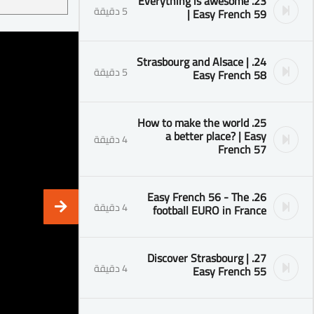
23. Everything is awesome
5 دقيقة
| Easy French 59
24. Strasbourg and Alsace |
5 دقيقة
Easy French 58
25. How to make the world
a better place? | Easy
4 دقيقة
French 57
26. Easy French 56 - The
4 دقيقة
football EURO in France
27. Discover Strasbourg |
4 دقيقة
Easy French 55