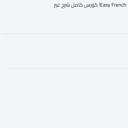
دورة تدريبية لتعليم Easy French - Learn French from the Streets! كورس كامل شرح غير