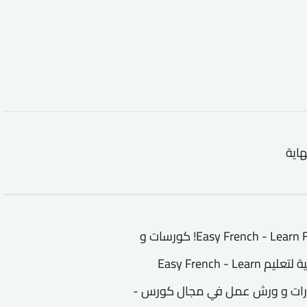
هاية
كورس - دورة تدريبية لتعليم Easy French - Learn French from the Streets! كورسات و
دورات تعليمية و تدريبية في مجال كورس - دورة تدريبية لتعليم Easy French - Learn
فال و الكبار ندورات و ورش عمل في مجال كورس -