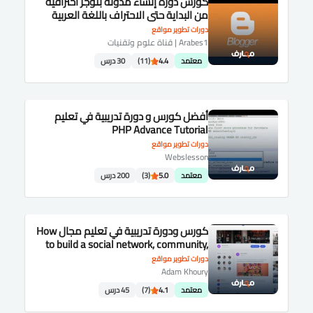
كورس دورة إنشاء مدونة بلوجر احترافية
من البداية حتى الاحتراف باللغة العربية
دورات تطوير مواقع
Arabes1 | قناة علوم وتقنيات
معتمد
4.4
(11)
30 درس
أفضل كورس و دورة تدريبية في تعليم
PHP Advance Tutorial
دورات تطوير مواقع
Webslesson
معتمد
5.0
(3)
200 درس
كورس ودورة تدريبية في تعليم مجال How
to build a social network, community,
php mysql web site
دورات تطوير مواقع
Adam Khoury
معتمد
4.1
(7)
45 درس