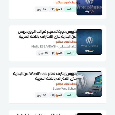
الاحتراف باللغة العربية
دورات تطوير مواقع
معتمد
4.1
(31)
24 درس
كورس دورة تصميم قوالب الووردبريس
من البداية حتى الاحتراف باللغة العربية
دورات تطوير مواقع
خالد السعداني - Khalid ESSAADANI
معتمد
4.8
(7)
30 درس
كورس إحترف نظام WordPress من البداية
حتى الاحتراف باللغة العربية
دورات تطوير مواقع
Elzero Web School
معتمد
4.6
(19)
30 درس