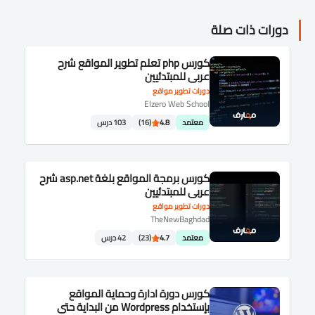
دورات ذات صلة
كورس php تعلم تطوير المواقع شرح
عربى للمبتدئيين
دورات تطوير مواقع
Elzero Web School
معتمد
4.8
(16)
103 درس
كورس برمجة المواقع بلغة asp.net شرح
عربى للمبتدئيين
دورات تطوير مواقع
TheNewBaghdad
معتمد
4.7
(23)
42 درس
كورس دورة ادارة وحماية المواقع
بإستخدام Wordpress من البداية حتى