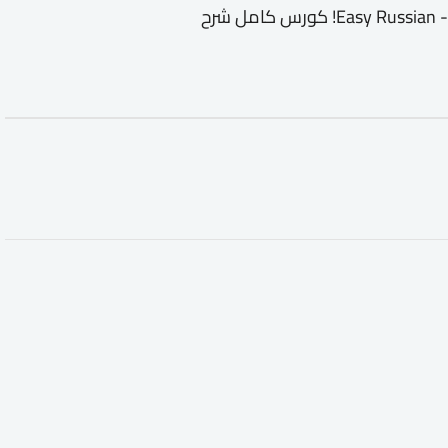
دورة تدريبية لتعليم Easy Russian - Learn Russian from the streets! كورس كامل شرح