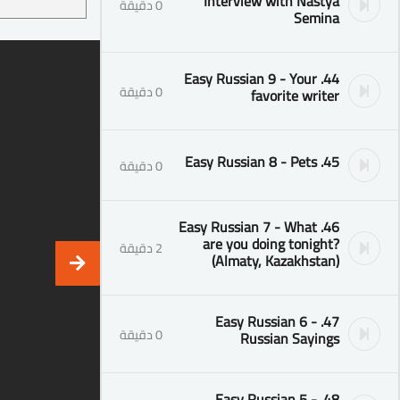
Interview with Nastya
0 دقيقة
Semina
44. Easy Russian 9 - Your
0 دقيقة
favorite writer
45. Easy Russian 8 - Pets
0 دقيقة
46. Easy Russian 7 - What
are you doing tonight?
2 دقيقة
(Almaty, Kazakhstan)
47. Easy Russian 6 -
0 دقيقة
Russian Sayings
48. Easy Russian 5 -