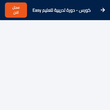
سجل
كورس - دورة تدريبية لتعليم Easy
الان
Croatian - Learning Croatian from
the Streets!