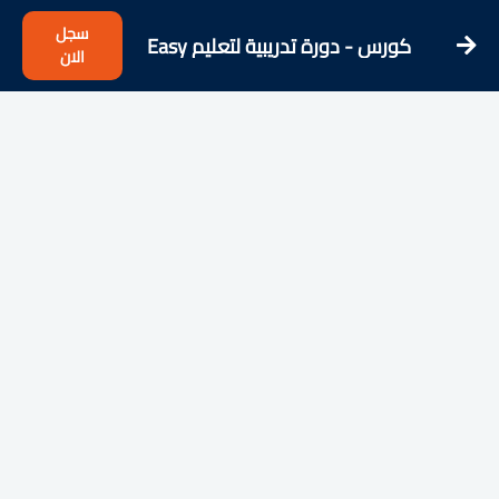
سجل
كورس - دورة تدريبية لتعليم Easy
الان
Dutch - Learn Dutch from the
Streets!