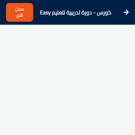
سجل
كورس - دورة تدريبية لتعليم Easy
الان
Hungarian - Learn Hungarian from
the Streets!