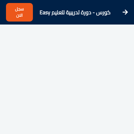
سجل
كورس - دورة تدريبية لتعليم Easy
الان
Japanese - Learn Japanese from the
Streets!