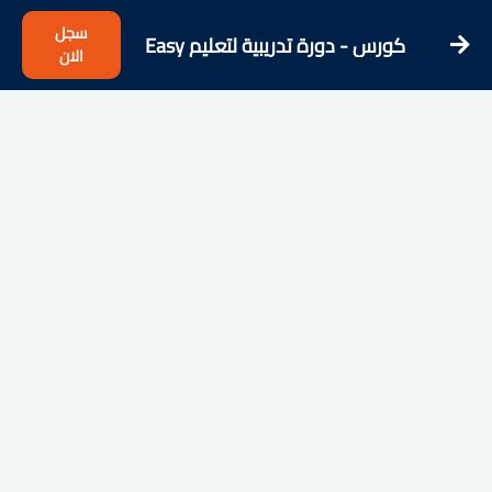
سجل
كورس - دورة تدريبية لتعليم Easy
الان
Malay - Learning Malay from the
Streets!