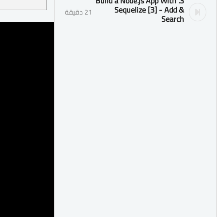
3. Build a Node.js App With
Sequelize [3] - Add &
21 دقيقة
Search