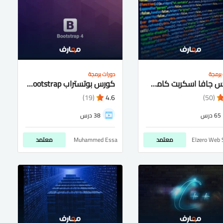
برمجة
دورات برمجة
كورس جافا اسكربت كامل شرح عربى للمبتدئيين
كورس بوتستراب bootstrap شرح عربى كامل للمتبدئيين
(19)
4.6
(50)
65 درس
38 درس
Elzero Web 
معتمد
Muhammed Essa
معتمد