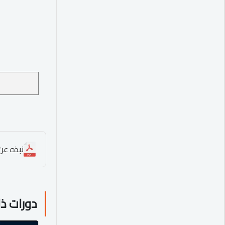
نبذه عن ا
دورات ذ