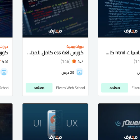
دورات برمجة
دورات 
كورس اساسيات html كامل شرح عربى للمبتدئيين
كورس لغة css كامل للمبتدئيين شرح عربى
4.8
(148)
4.7
29 درس
Elze
معتمد
Elzero Web School
معتمد
School