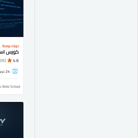
دورات برمجة
(1106)
4.6
24 درس
ro Web School