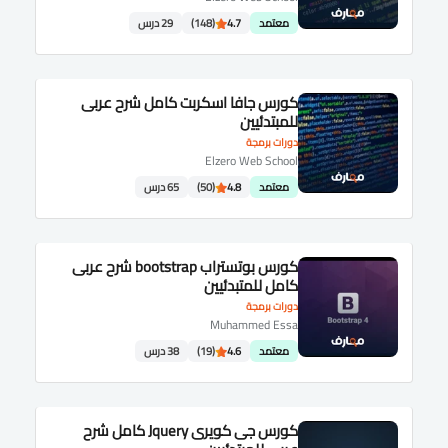
معتمد
4.7
(148)
29 درس
كورس جافا اسكربت كامل شرح عربى
للمبتدئيين
دورات برمجة
Elzero Web School
معتمد
4.8
(50)
65 درس
كورس بوتستراب bootstrap شرح عربى
كامل للمتبدئيين
دورات برمجة
Muhammed Essa
معتمد
4.6
(19)
38 درس
كورس جى كويرى Jquery كامل شرح