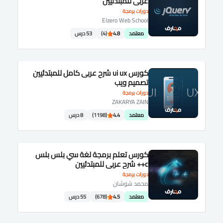
عربى للمبتدئيين
دورات برمجة
Elzero Web School
معتمد
4.8
(4)
53 درس
كورس ui ux شرح عربى كامل للمبتدئيين
تصميم ويب
دورات برمجة
ZAKARYA ZAIN
معتمد
4.4
(1198)
8 درس
كورس تعلم برمجة لغة سي بلس بلس
c++ شرح عربى للمبتدئيين
دورات برمجة
محمد شوشان
معتمد
4.5
(678)
55 درس