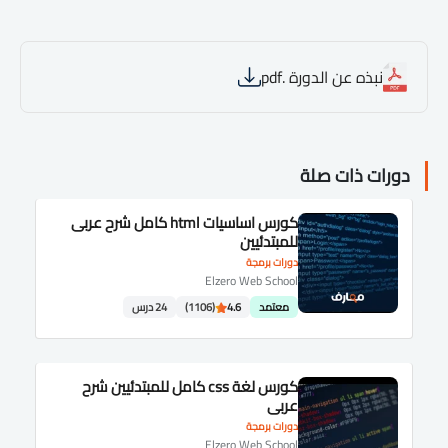
نبذه عن الدورة .pdf
دورات ذات صلة
كورس اساسيات html كامل شرح عربى
للمبتدئيين
دورات برمجة
Elzero Web School
معتمد
4.6
(1106)
24 درس
كورس لغة css كامل للمبتدئيين شرح
عربى
دورات برمجة
Elzero Web School