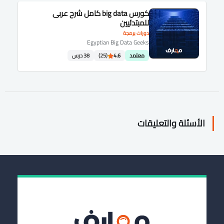
كورس big data كامل شرح عربى
للمبتدئيين
دورات برمجة
Egyptian Big Data Geeks
معتمد
4.6
(25)
38 درس
الأسئلة والتعليقات