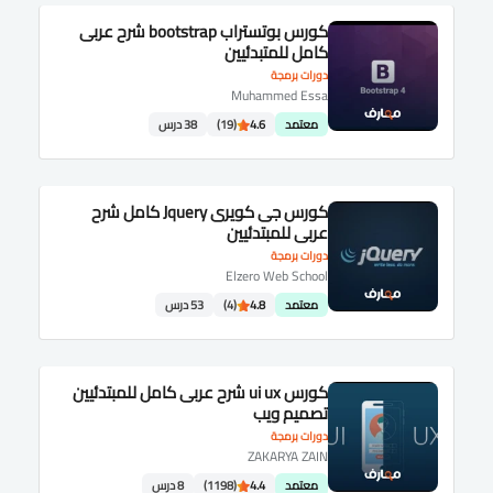
كورس بوتستراب bootstrap شرح عربى
كامل للمتبدئيين
دورات برمجة
Muhammed Essa
معتمد
4.6
(19)
38 درس
كورس جى كويرى Jquery كامل شرح
عربى للمبتدئيين
دورات برمجة
Elzero Web School
معتمد
4.8
(4)
53 درس
كورس ui ux شرح عربى كامل للمبتدئيين
تصميم ويب
دورات برمجة
ZAKARYA ZAIN
معتمد
4.4
(1198)
8 درس