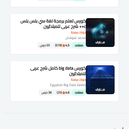
كورس تعلم برمجة لغة سي بلس بلس
c++ شرح عربى للمبتدئيين
دورات برمجة
محمد شوشان
معتمد
4.5
(678)
55 درس
كورس big data كامل شرح عربى
للمبتدئيين
دورات برمجة
Egyptian Big Data Geeks
معتمد
4.6
(25)
38 درس