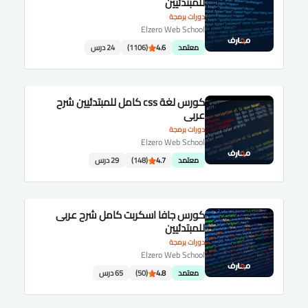
للمبتدئيين
دورات برمجة
Elzero Web School
معتمد
4.6
(1106)
24 درس
كورس لغة css كامل للمبتدئيين شرح
عربى
دورات برمجة
Elzero Web School
معتمد
4.7
(148)
29 درس
كورس جافا اسكربت كامل شرح عربى
للمبتدئيين
دورات برمجة
Elzero Web School
معتمد
4.8
(50)
65 درس