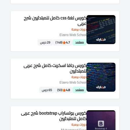
كورس لغة css كامل للمبتدئيين شرح
عربى
دورات برمجة
Elzero Web School
معتمد
4.7
(148)
29 درس
كورس جافا اسكربت كامل شرح عربى
للمبتدئيين
دورات برمجة
Elzero Web School
معتمد
4.8
(50)
65 درس
كورس بوتستراب bootstrap شرح عربى
كامل للمتبدئيين
دورات برمجة
Muhammed Essa