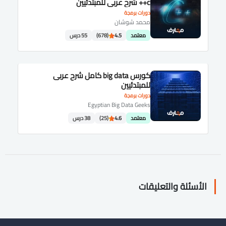
c++ شرح عربى للمبتدئيين
دورات برمجة
محمد شوشان
معتمد
4.5
(678)
55 درس
كورس big data كامل شرح عربى
للمبتدئيين
دورات برمجة
Egyptian Big Data Geeks
معتمد
4.6
(25)
38 درس
الأسئلة والتعليقات