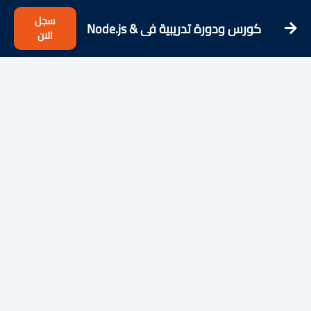
سجل
كورس ودورة تدريبية فى Node.js &
الان
PostgreSQL Recipe App