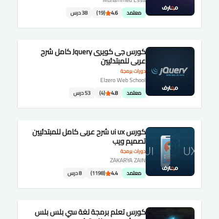
معتمد
4.6
(19)
38 درس
كورس جى كويرى Jquery كامل شرح
عربى للمبتدئيين
دورات برمجة
Elzero Web School
معتمد
4.8
(4)
53 درس
كورس ui ux شرح عربى كامل للمبتدئيين
تصميم ويب
دورات برمجة
ZAKARYA ZAIN
معتمد
4.4
(1198)
8 درس
كورس تعلم برمجة لغة سي بلس بلس