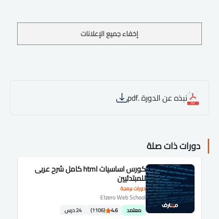
إخفاء جميع الإعلانات
نبذه عن الدورة .pdf
دورات ذات صلة
كورس اساسيات html كامل شرح عربى
للمبتدئيين
دورات برمجة
Elzero Web School
معتمد
4.6
(1106)
24 درس