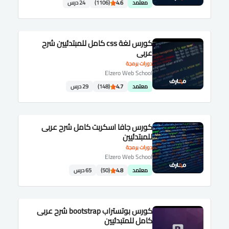
معتمد
4.6
(1106)
24 درس
كورس لغة css كامل للمبتدئيين شرح
عربى
دورات برمجة
Elzero Web School
معتمد
4.7
(148)
29 درس
كورس جافا اسكربت كامل شرح عربى
للمبتدئيين
دورات برمجة
Elzero Web School
معتمد
4.8
(50)
65 درس
كورس بوتستراب bootstrap شرح عربى
كامل للمتبدئيين