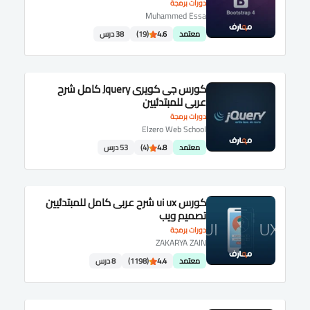
دورات برمجة
Muhammed Essa
معتمد
4.6
(19)
38 درس
كورس جى كويرى Jquery كامل شرح
عربى للمبتدئيين
دورات برمجة
Elzero Web School
معتمد
4.8
(4)
53 درس
كورس ui ux شرح عربى كامل للمبتدئيين
تصميم ويب
دورات برمجة
ZAKARYA ZAIN
معتمد
4.4
(1198)
8 درس