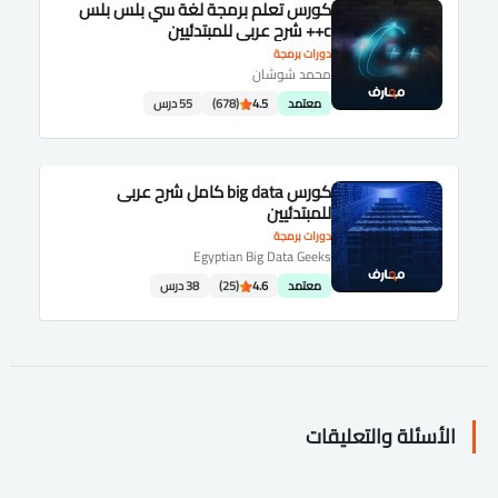
كورس تعلم برمجة لغة سي بلس بلس
c++ شرح عربى للمبتدئيين
دورات برمجة
محمد شوشان
معتمد
4.5
(678)
55 درس
كورس big data كامل شرح عربى
للمبتدئيين
دورات برمجة
Egyptian Big Data Geeks
معتمد
4.6
(25)
38 درس
الأسئلة والتعليقات