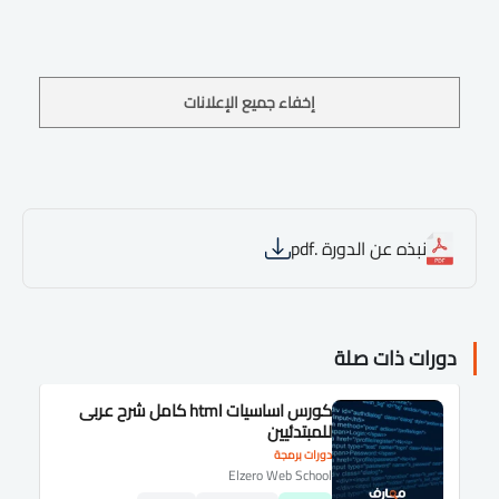
إخفاء جميع الإعلانات
نبذه عن الدورة .pdf
دورات ذات صلة
كورس اساسيات html كامل شرح عربى
للمبتدئيين
دورات برمجة
Elzero Web School