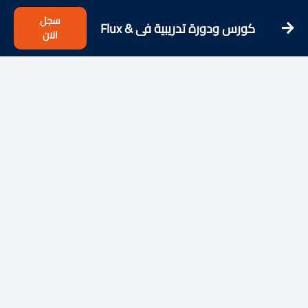
سجل
كورس ودورة تدريبية فى Flux &
الان
React.js