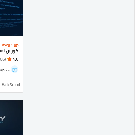
دورات برمجة
(1106)
4.6
24 درس
ro Web School