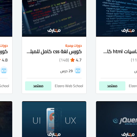
دورات برمجة
دورات 
كورس اساسيات html كامل شرح عربى للمبتدئيين
كورس لغة css كامل للمبتدئيين شرح عربى
4.8
(148)
4.7
29 درس
Elze
معتمد
Elzero Web School
معتمد
School