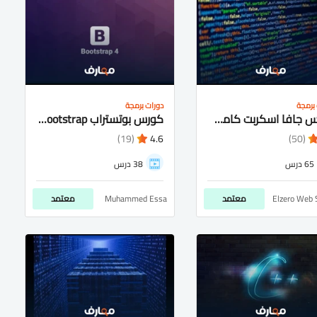
برمجة
دورات برمجة
كورس جافا اسكربت كامل شرح عربى للمبتدئيين
كورس بوتستراب bootstrap شرح عربى كامل للمتبدئيين
(19)
4.6
(50)
65 درس
38 درس
Elzero Web 
معتمد
Muhammed Essa
معتمد