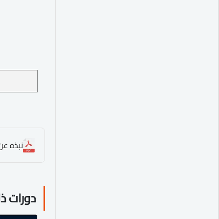
نبذه عن ا
دورات ذ