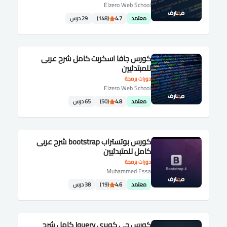
Elzero Web School
معتمد
4.7
(148)
29 درس
كورس جافا اسكربت كامل شرح عربى
للمبتدئيين
دورات برمجة
Elzero Web School
معتمد
4.8
(50)
65 درس
كورس بوتستراب bootstrap شرح عربى
كامل للمتبدئيين
دورات برمجة
Muhammed Essa
معتمد
4.6
(19)
38 درس
كورس جى كويرى Jquery كامل شرح