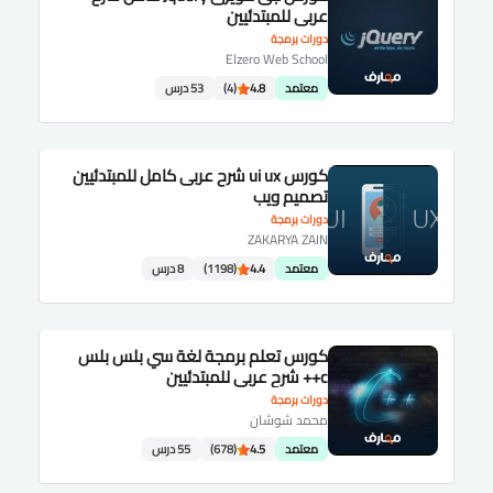
عربى للمبتدئيين
دورات برمجة
Elzero Web School
معتمد
4.8
(4)
53 درس
كورس ui ux شرح عربى كامل للمبتدئيين
تصميم ويب
دورات برمجة
ZAKARYA ZAIN
معتمد
4.4
(1198)
8 درس
كورس تعلم برمجة لغة سي بلس بلس
c++ شرح عربى للمبتدئيين
دورات برمجة
محمد شوشان
معتمد
4.5
(678)
55 درس