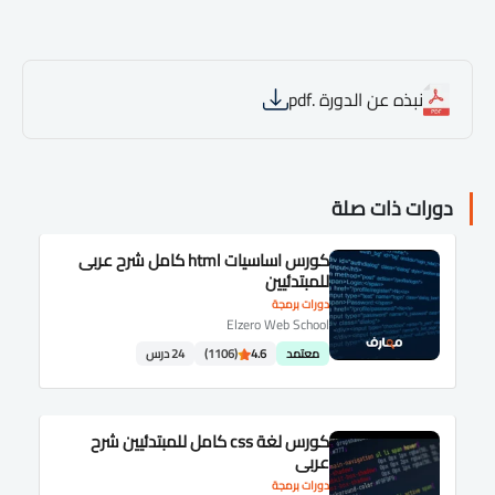
نبذه عن الدورة .pdf
دورات ذات صلة
كورس اساسيات html كامل شرح عربى
للمبتدئيين
دورات برمجة
Elzero Web School
معتمد
4.6
(1106)
24 درس
كورس لغة css كامل للمبتدئيين شرح
عربى
دورات برمجة