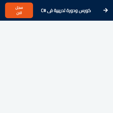
سجل
كورس ودورة تدريبية فى C#
الان
Tutorials