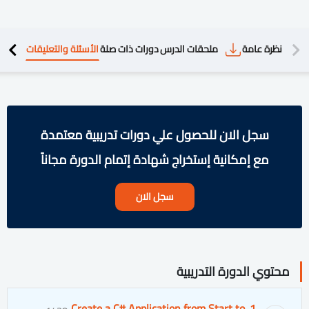
دريبية
نظرة عامة
ملحقات الدرس
دورات ذات صلة
الأسئلة والتعليقات
سجل الان للحصول علي دورات تدريبية معتمدة
مع إمكانية إستخراج شهادة إتمام الدورة مجاناً
سجل الان
محتوي الدورة التدريبية
1. Create a C# Application from Start to