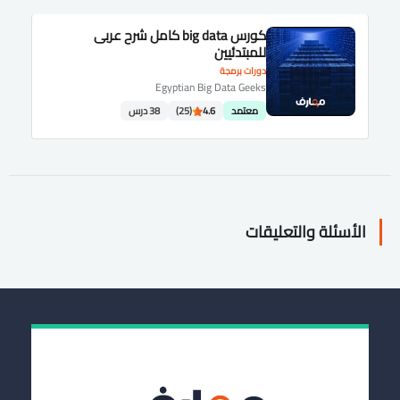
كورس big data كامل شرح عربى
للمبتدئيين
دورات برمجة
Egyptian Big Data Geeks
معتمد
4.6
(25)
38 درس
الأسئلة والتعليقات