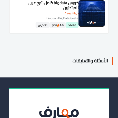
كورس big data كامل شرح عربى
للمبتدئيين
دورات برمجة
Egyptian Big Data Geeks
معتمد
4.6
(25)
38 درس
الأسئلة والتعليقات