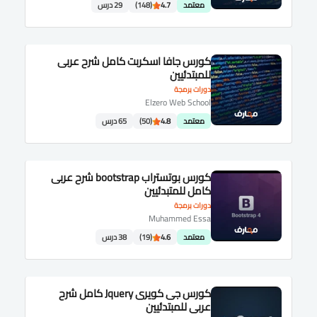
معتمد
4.7
(148)
29 درس
كورس جافا اسكربت كامل شرح عربى
للمبتدئيين
دورات برمجة
Elzero Web School
معتمد
4.8
(50)
65 درس
كورس بوتستراب bootstrap شرح عربى
كامل للمتبدئيين
دورات برمجة
Muhammed Essa
معتمد
4.6
(19)
38 درس
كورس جى كويرى Jquery كامل شرح
عربى للمبتدئيين