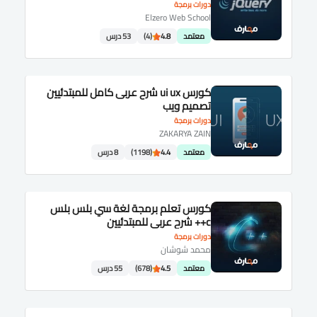
دورات برمجة
Elzero Web School
معتمد
4.8
(4)
53 درس
كورس ui ux شرح عربى كامل للمبتدئيين
تصميم ويب
دورات برمجة
ZAKARYA ZAIN
معتمد
4.4
(1198)
8 درس
كورس تعلم برمجة لغة سي بلس بلس
c++ شرح عربى للمبتدئيين
دورات برمجة
محمد شوشان
معتمد
4.5
(678)
55 درس