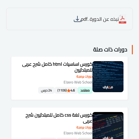
نبذه عن الدورة .pdf
دورات ذات صلة
كورس اساسيات html كامل شرح عربى
للمبتدئيين
دورات برمجة
Elzero Web School
معتمد
4.6
(1106)
24 درس
كورس لغة css كامل للمبتدئيين شرح
عربى
دورات برمجة
Elzero Web School