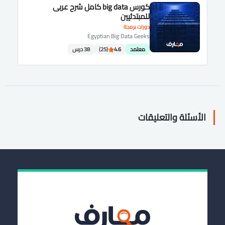
كورس big data كامل شرح عربى
للمبتدئيين
دورات برمجة
Egyptian Big Data Geeks
معتمد
4.6
(25)
38 درس
الأسئلة والتعليقات