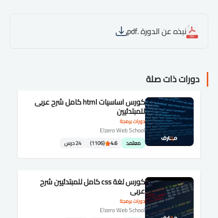
نبذه عن الدورة .pdf
دورات ذات صلة
كورس اساسيات html كامل شرح عربى
للمبتدئيين
دورات برمجة
Elzero Web School
معتمد
4.6
(1106)
24 درس
كورس لغة css كامل للمبتدئيين شرح
عربى
دورات برمجة
Elzero Web School