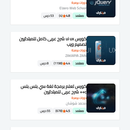
دورات برمجة
Elzero Web School
معتمد
4.8
(4)
53 درس
كورس ui ux شرح عربى كامل للمبتدئيين
تصميم ويب
دورات برمجة
ZAKARYA ZAIN
معتمد
4.4
(1198)
8 درس
كورس تعلم برمجة لغة سي بلس بلس
c++ شرح عربى للمبتدئيين
دورات برمجة
محمد شوشان
معتمد
4.5
(678)
55 درس