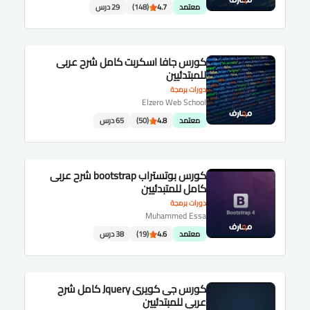
معتمد
4.7
(148)
29 درس
كورس جافا اسكربت كامل شرح عربى
للمبتدئيين
دورات برمجة
Elzero Web School
معتمد
4.8
(50)
65 درس
كورس بوتستراب bootstrap شرح عربى
كامل للمتبدئيين
دورات برمجة
Muhammed Essa
معتمد
4.6
(19)
38 درس
كورس جى كويرى Jquery كامل شرح
عربى للمبتدئيين