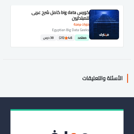
كورس big data كامل شرح عربى
للمبتدئيين
دورات برمجة
Egyptian Big Data Geeks
معتمد
4.6
(25)
38 درس
الأسئلة والتعليقات