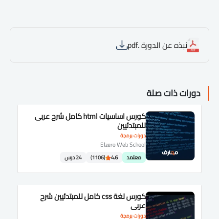
نبذه عن الدورة .pdf
دورات ذات صلة
كورس اساسيات html كامل شرح عربى
للمبتدئيين
دورات برمجة
Elzero Web School
معتمد
4.6
(1106)
24 درس
كورس لغة css كامل للمبتدئيين شرح
عربى
دورات برمجة