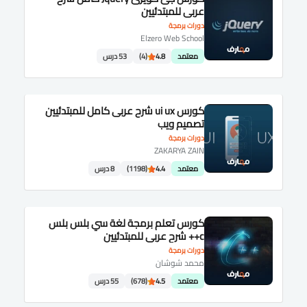
عربى للمبتدئيين
دورات برمجة
Elzero Web School
معتمد
4.8
(4)
53 درس
كورس ui ux شرح عربى كامل للمبتدئيين
تصميم ويب
دورات برمجة
ZAKARYA ZAIN
معتمد
4.4
(1198)
8 درس
كورس تعلم برمجة لغة سي بلس بلس
c++ شرح عربى للمبتدئيين
دورات برمجة
محمد شوشان
معتمد
4.5
(678)
55 درس