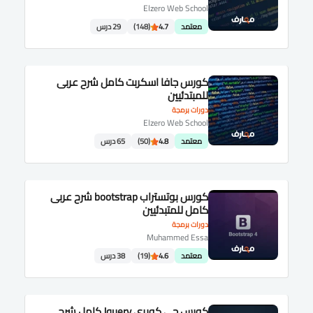
Elzero Web School
معتمد
4.7
(148)
29 درس
كورس جافا اسكربت كامل شرح عربى
للمبتدئيين
دورات برمجة
Elzero Web School
معتمد
4.8
(50)
65 درس
كورس بوتستراب bootstrap شرح عربى
كامل للمتبدئيين
دورات برمجة
Muhammed Essa
معتمد
4.6
(19)
38 درس
كورس جى كويرى Jquery كامل شرح