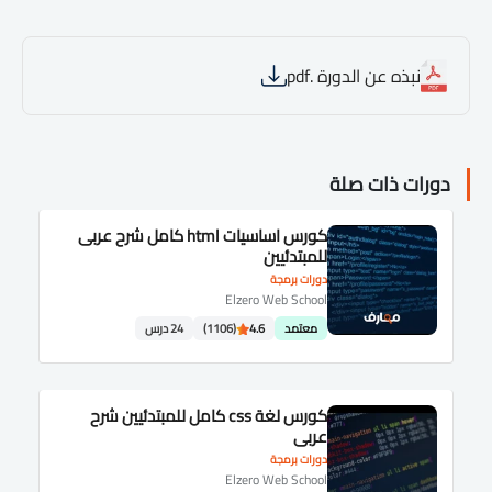
نبذه عن الدورة .pdf
دورات ذات صلة
كورس اساسيات html كامل شرح عربى
للمبتدئيين
دورات برمجة
Elzero Web School
معتمد
4.6
(1106)
24 درس
كورس لغة css كامل للمبتدئيين شرح
عربى
دورات برمجة
Elzero Web School