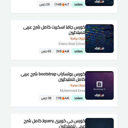
معتمد
4.7
(148)
29 درس
كورس جافا اسكربت كامل شرح عربى
للمبتدئيين
دورات برمجة
Elzero Web School
معتمد
4.8
(50)
65 درس
كورس بوتستراب bootstrap شرح عربى
كامل للمتبدئيين
دورات برمجة
Muhammed Essa
معتمد
4.6
(19)
38 درس
كورس جى كويرى Jquery كامل شرح
عربى للمبتدئيين