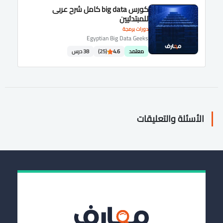
كورس big data كامل شرح عربى
للمبتدئيين
دورات برمجة
Egyptian Big Data Geeks
معتمد
4.6
(25)
38 درس
الأسئلة والتعليقات