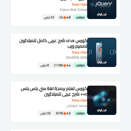
دورات برمجة
Elzero Web School
معتمد
4.8
(4)
53 درس
كورس ui ux شرح عربى كامل للمبتدئيين
تصميم ويب
دورات برمجة
ZAKARYA ZAIN
معتمد
4.4
(1198)
8 درس
كورس تعلم برمجة لغة سي بلس بلس
c++ شرح عربى للمبتدئيين
دورات برمجة
محمد شوشان
معتمد
4.5
(678)
55 درس