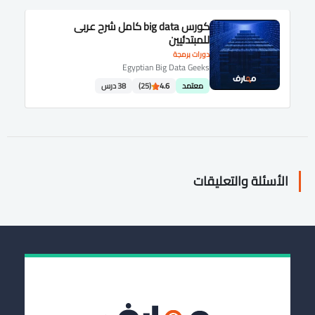
كورس big data كامل شرح عربى
للمبتدئيين
دورات برمجة
Egyptian Big Data Geeks
معتمد
4.6
(25)
38 درس
الأسئلة والتعليقات