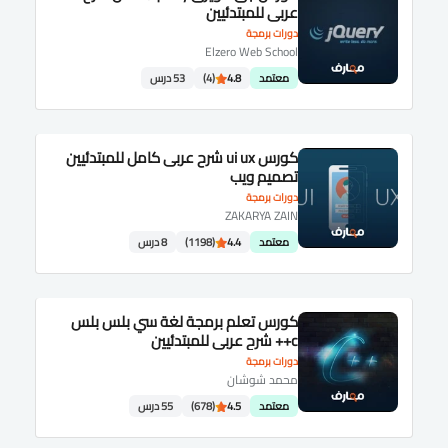
عربى للمبتدئيين
دورات برمجة
Elzero Web School
معتمد
4.8
(4)
53 درس
كورس ui ux شرح عربى كامل للمبتدئيين
تصميم ويب
دورات برمجة
ZAKARYA ZAIN
معتمد
4.4
(1198)
8 درس
كورس تعلم برمجة لغة سي بلس بلس
c++ شرح عربى للمبتدئيين
دورات برمجة
محمد شوشان
معتمد
4.5
(678)
55 درس