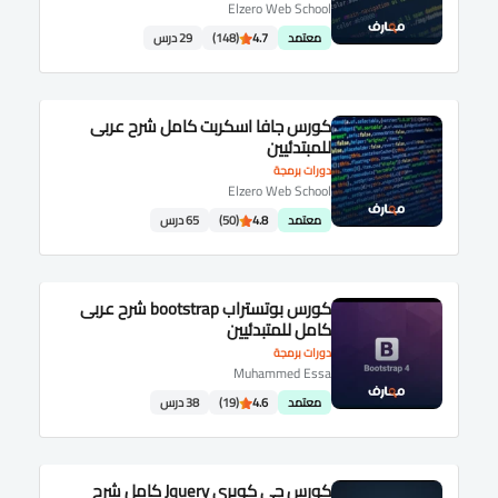
Elzero Web School
معتمد
4.7
(148)
29 درس
كورس جافا اسكربت كامل شرح عربى
للمبتدئيين
دورات برمجة
Elzero Web School
معتمد
4.8
(50)
65 درس
كورس بوتستراب bootstrap شرح عربى
كامل للمتبدئيين
دورات برمجة
Muhammed Essa
معتمد
4.6
(19)
38 درس
كورس جى كويرى Jquery كامل شرح