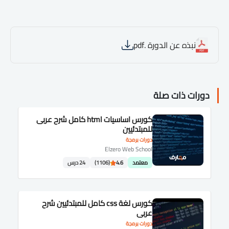
نبذه عن الدورة .pdf
دورات ذات صلة
كورس اساسيات html كامل شرح عربى
للمبتدئيين
دورات برمجة
Elzero Web School
معتمد
4.6
(1106)
24 درس
كورس لغة css كامل للمبتدئيين شرح
عربى
دورات برمجة