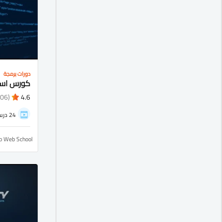
دورات برمجة
(1106)
4.6
24 درس
ro Web School