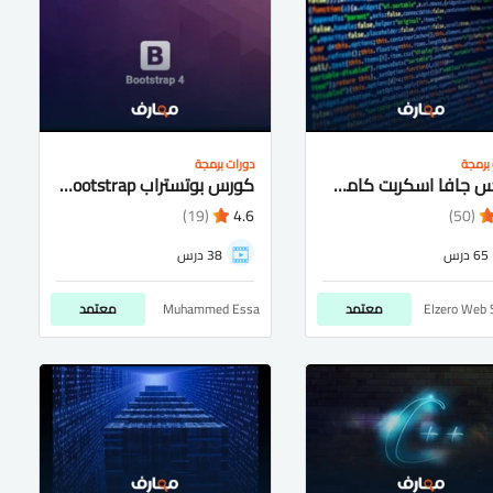
برمجة
دورات برمجة
كورس جافا اسكربت كامل شرح عربى للمبتدئيين
كورس بوتستراب bootstrap شرح عربى كامل للمتبدئيين
(19)
4.6
(50)
65 درس
38 درس
Elzero Web 
معتمد
Muhammed Essa
معتمد