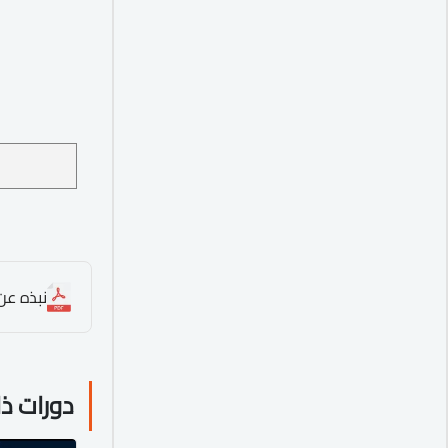
نبذه عن ا
دورات ذ