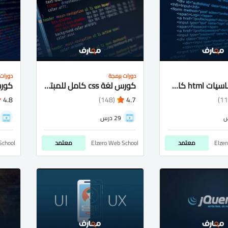
دورات برمجة
دورات 
كورس اساسيات html كامل شرح عربى للمبتدئيين
كورس لغة css كامل للمبتدئيين شرح عربى
4.8
(148)
4.7
29 درس
Elze
معتمد
Elzero Web School
معتمد
School