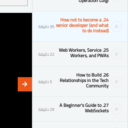
Operation Luigi
24. How not to become a
senior developer (and what
35 دقيقة
to do instead)
25. Web Workers, Service
22 دقيقة
Workers, and PWAs
26. How to Build
Relationships in the Tech
5 دقيقة
Community
27. A Beginner's Guide to
29 دقيقة
WebSockets