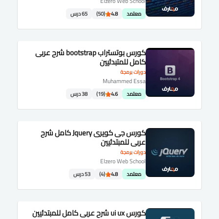
Elzero Web School
معتمد
4.8
(50)
65 درس
كورس بوتستراب bootstrap شرح عربى
كامل للمتبدئيين
دورات برمجة
Muhammed Essa
معتمد
4.6
(19)
38 درس
كورس جى كويرى Jquery كامل شرح
عربى للمبتدئيين
دورات برمجة
Elzero Web School
معتمد
4.8
(4)
53 درس
كورس ui ux شرح عربى كامل للمبتدئيين