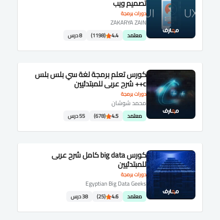
تصميم ويب
دورات برمجة
ZAKARYA ZAIN
معتمد
4.4
(1198)
8 درس
كورس تعلم برمجة لغة سي بلس بلس
c++ شرح عربى للمبتدئيين
دورات برمجة
محمد شوشان
معتمد
4.5
(678)
55 درس
كورس big data كامل شرح عربى
للمبتدئيين
دورات برمجة
Egyptian Big Data Geeks
معتمد
4.6
(25)
38 درس