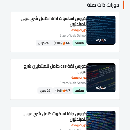
دورات ذات صلة
كورس اساسيات html كامل شرح عربى
للمبتدئيين
دورات برمجة
Elzero Web School
معتمد
4.6
(1106)
24 درس
كورس لغة css كامل للمبتدئيين شرح
عربى
دورات برمجة
Elzero Web School
معتمد
4.7
(148)
29 درس
كورس جافا اسكربت كامل شرح عربى
للمبتدئيين
دورات برمجة