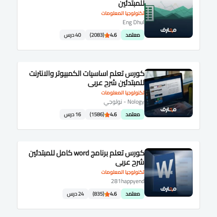
للمبتدئين
تكنولوجيا المعلومات
Eng Dhul
معتمد
4.6
(2083)
40 درس
كورس تعلم اساسيات الكمبيوتر والانترنت
للمبتدئين شرح عربى
تكنولوجيا المعلومات
Nology - نولوجي
معتمد
4.6
(1586)
16 درس
كورس تعلم برنامج word كامل للمبتدئين
شرح عربى
تكنولوجيا المعلومات
281happyend
معتمد
4.6
(835)
24 درس