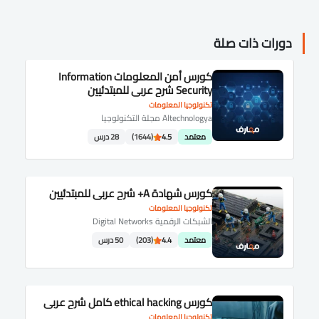
دورات ذات صلة
كورس أمن المعلومات Information
Security شرح عربى للمبتدئيين
تكنولوجيا المعلومات
Altechnologya مجلة التكنولوجيا
معتمد
4.5
(1644)
28 درس
كورس شهادة A+ شرح عربى للمبتدئيين
تكنولوجيا المعلومات
الشبكات الرقمية Digital Networks
معتمد
4.4
(203)
50 درس
كورس ethical hacking كامل شرح عربى
تكنولوجيا المعلومات