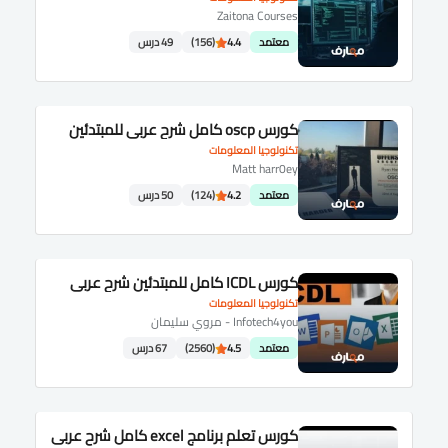
Zaitona Courses
معتمد
4.4
(156)
49 درس
كورس oscp كامل شرح عربى للمبتدئين
تكنولوجيا المعلومات
Matt harr0ey
معتمد
4.2
(124)
50 درس
كورس ICDL كامل للمبتدئين شرح عربى
تكنولوجيا المعلومات
Infotech4you - مروي سليمان
معتمد
4.5
(2560)
67 درس
كورس تعلم برنامج excel كامل شرح عربى