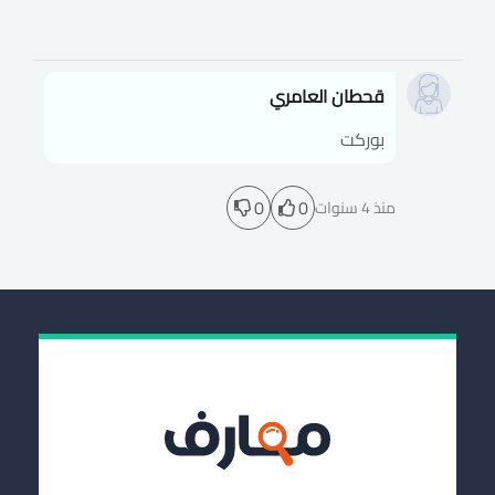
قحطان العامري
بوركت
0
0
منذ 4 سنوات