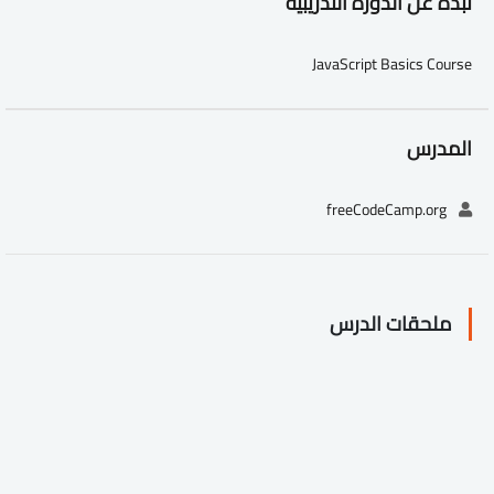
نبذة عن الدورة التدريبية
JavaScript Basics Course
المدرس
freeCodeCamp.org
ملحقات الدرس