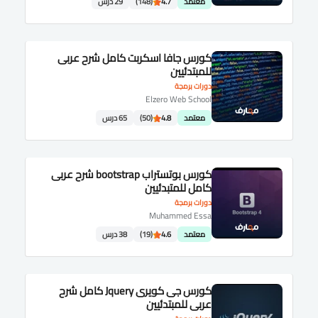
معتمد
4.7
(148)
29 درس
كورس جافا اسكربت كامل شرح عربى
للمبتدئيين
دورات برمجة
Elzero Web School
معتمد
4.8
(50)
65 درس
كورس بوتستراب bootstrap شرح عربى
كامل للمتبدئيين
دورات برمجة
Muhammed Essa
معتمد
4.6
(19)
38 درس
كورس جى كويرى Jquery كامل شرح
عربى للمبتدئيين