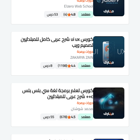
دورات برمجة
Elzero Web School
معتمد
4.8
(4)
53 درس
كورس ui ux شرح عربى كامل للمبتدئيين
تصميم ويب
دورات برمجة
ZAKARYA ZAIN
معتمد
4.4
(1198)
8 درس
كورس تعلم برمجة لغة سي بلس بلس
c++ شرح عربى للمبتدئيين
دورات برمجة
محمد شوشان
معتمد
4.5
(678)
55 درس