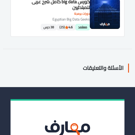
كورس big data كامل شرح عربى
للمبتدئيين
دورات برمجة
Egyptian Big Data Geeks
معتمد
4.6
(25)
38 درس
الأسئلة والتعليقات