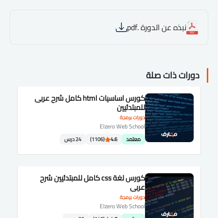
نبذه عن الدورة .pdf
دورات ذات صلة
كورس اساسيات html كامل شرح عربى
للمبتدئيين
دورات برمجة
Elzero Web School
معتمد
4.6
(1106)
24 درس
كورس لغة css كامل للمبتدئيين شرح
عربى
دورات برمجة
Elzero Web School