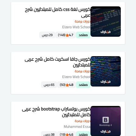
كورس لغة css كامل للمبتدئيين شرح
عربى
دورات برمجة
Elzero Web School
معتمد
4.7
(148)
29 درس
كورس جافا اسكربت كامل شرح عربى
للمبتدئيين
دورات برمجة
Elzero Web School
معتمد
4.8
(50)
65 درس
كورس بوتستراب bootstrap شرح عربى
كامل للمتبدئيين
دورات برمجة
Muhammed Essa
معتمد
4.6
(19)
38 درس