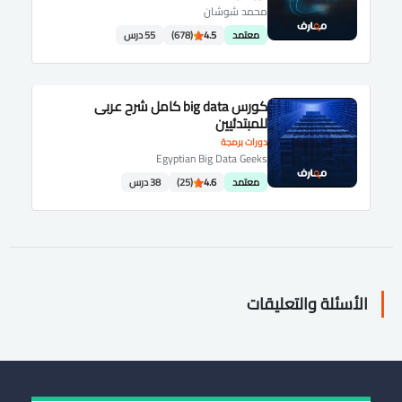
محمد شوشان
معتمد
4.5
(678)
55 درس
كورس big data كامل شرح عربى
للمبتدئيين
دورات برمجة
Egyptian Big Data Geeks
معتمد
4.6
(25)
38 درس
الأسئلة والتعليقات