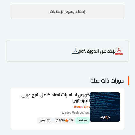
إخفاء جميع الإعلانات
نبذه عن الدورة .pdf
دورات ذات صلة
كورس اساسيات html كامل شرح عربى
للمبتدئيين
دورات برمجة
Elzero Web School
معتمد
4.6
(1106)
24 درس