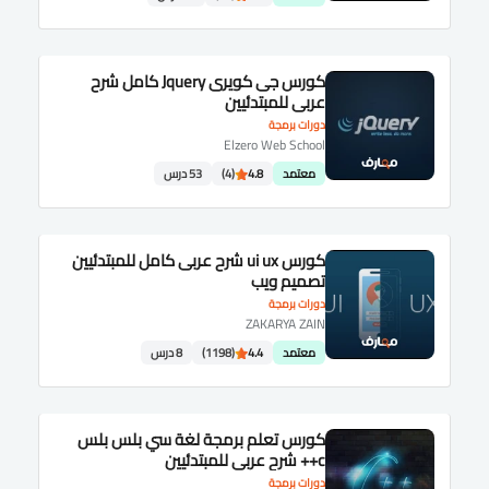
كورس جى كويرى Jquery كامل شرح
عربى للمبتدئيين
دورات برمجة
Elzero Web School
معتمد
4.8
(4)
53 درس
كورس ui ux شرح عربى كامل للمبتدئيين
تصميم ويب
دورات برمجة
ZAKARYA ZAIN
معتمد
4.4
(1198)
8 درس
كورس تعلم برمجة لغة سي بلس بلس
c++ شرح عربى للمبتدئيين
دورات برمجة