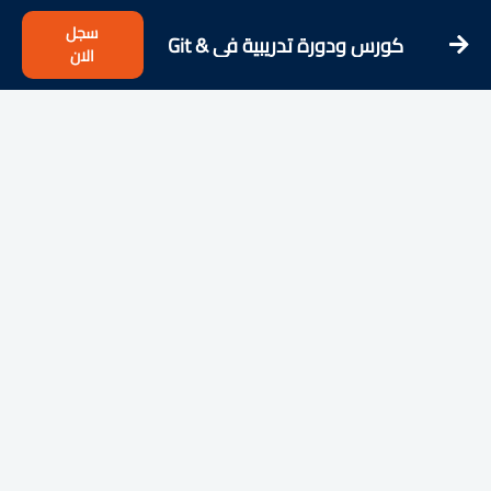
سجل
كورس ودورة تدريبية فى Git &
الان
GitHub