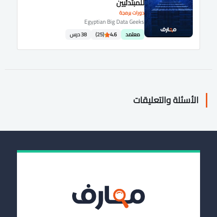
للمبتدئيين
دورات برمجة
Egyptian Big Data Geeks
معتمد
4.6
(25)
38 درس
الأسئلة والتعليقات