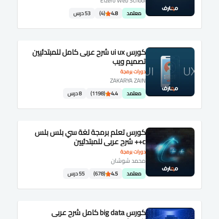
Elzero Web School
معتمد
4.8
(4)
53 درس
كورس ui ux شرح عربى كامل للمبتدئيين
تصميم ويب
دورات برمجة
ZAKARYA ZAIN
معتمد
4.4
(1198)
8 درس
كورس تعلم برمجة لغة سي بلس بلس
c++ شرح عربى للمبتدئيين
دورات برمجة
محمد شوشان
معتمد
4.5
(678)
55 درس
كورس big data كامل شرح عربى