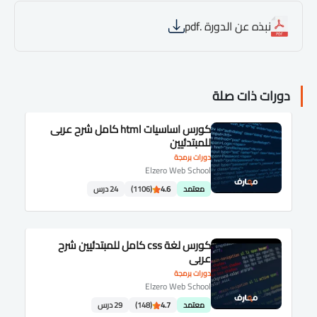
نبذه عن الدورة .pdf
دورات ذات صلة
كورس اساسيات html كامل شرح عربى
للمبتدئيين
دورات برمجة
Elzero Web School
معتمد
4.6
(1106)
24 درس
كورس لغة css كامل للمبتدئيين شرح
عربى
دورات برمجة
Elzero Web School
معتمد
4.7
(148)
29 درس