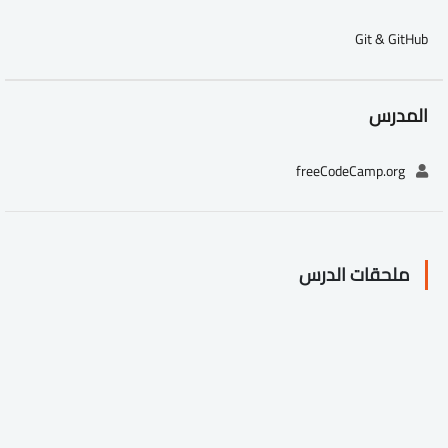
Git & GitHub
المدرس
freeCodeCamp.org
ملحقات الدرس