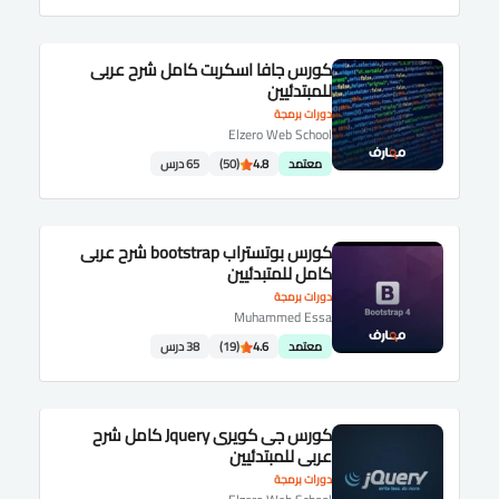
كورس جافا اسكربت كامل شرح عربى
للمبتدئيين
دورات برمجة
Elzero Web School
معتمد
4.8
(50)
65 درس
كورس بوتستراب bootstrap شرح عربى
كامل للمتبدئيين
دورات برمجة
Muhammed Essa
معتمد
4.6
(19)
38 درس
كورس جى كويرى Jquery كامل شرح
عربى للمبتدئيين
دورات برمجة