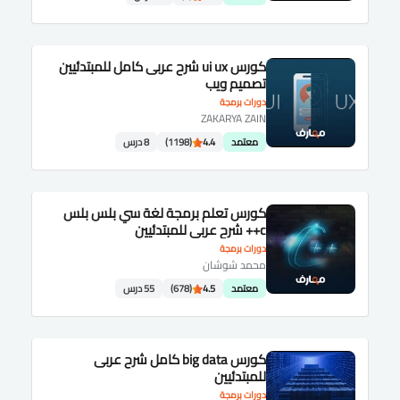
كورس ui ux شرح عربى كامل للمبتدئيين
تصميم ويب
دورات برمجة
ZAKARYA ZAIN
معتمد
4.4
(1198)
8 درس
كورس تعلم برمجة لغة سي بلس بلس
c++ شرح عربى للمبتدئيين
دورات برمجة
محمد شوشان
معتمد
4.5
(678)
55 درس
كورس big data كامل شرح عربى
للمبتدئيين
دورات برمجة