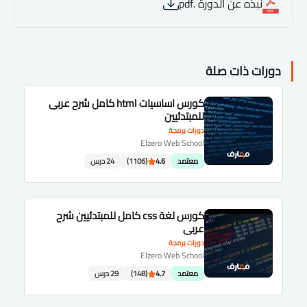
نبذه عن الدورة .pdf
دورات ذات صلة
كورس اساسيات html كامل شرح عربى
للمبتدئيين
دورات برمجة
Elzero Web School
معتمد
4.6
(1106)
24 درس
كورس لغة css كامل للمبتدئيين شرح
عربى
دورات برمجة
Elzero Web School
معتمد
4.7
(148)
29 درس