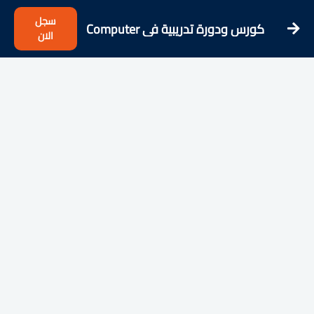
سجل
كورس ودورة تدريبية فى Computer
الان
Science and Software Engineering
Theory with Briana