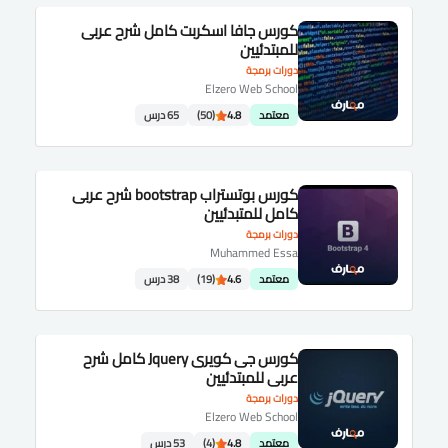
كورس جافا اسكربت كامل شرح عربى
للمبتدئيين
دورات برمجة
Elzero Web School
معتمد
4.8
(50)
65 درس
كورس بوتستراب bootstrap شرح عربى
كامل للمتبدئيين
دورات برمجة
Muhammed Essa
معتمد
4.6
(19)
38 درس
كورس جى كويرى Jquery كامل شرح
عربى للمبتدئيين
دورات برمجة
Elzero Web School
معتمد
4.8
(4)
53 درس