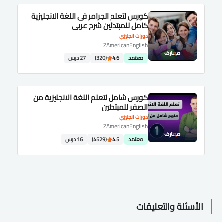
كورس لتعلم الجرامر فى اللغة الانجليزية
كامل للمبتدئين شرح عربى
دورات انجليزي
ZAmericanEnglish
معتمد
4.6
(320)
27 درس
كورس شامل لتعلم اللغة الانجليزية من
الصفر للمبتدئين
دورات انجليزي
ZAmericanEnglish
معتمد
4.5
(4529)
16 درس
الأسئلة والتعليقات