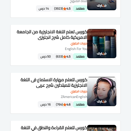
قناة المنهج
معتمد
4.5
(3923)
14 درس
كورس تعلم اللغة الانجليزية من الجامعة
الامريكية كامل شرح انجليزى
دورات انجليزي
English For You
معتمد
4.5
(633)
50 درس
كورس لتعلم مهارة الاستماع فى اللغة
الانجليزية للمبتدئين شرح عربى
دورات انجليزي
ZAmericanEnglish
معتمد
4.6
(764)
16 درس
كورس لتعلم القراءة والنطق في اللغة