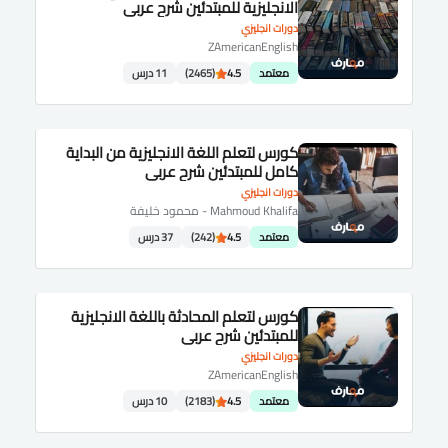
الانجليزية للمبتدئين شرح عربى
دورات انجليزي
ZAmericanEnglish
معتمد
4.5
(2465)
11 درس
كورس لتعلم اللغة الانجليزية من البداية
كامل للمبتدئين شرح عربى
دورات انجليزي
Mahmoud Khalifa - محمود خليفة
معتمد
4.5
(242)
37 درس
كورس لتعلم المحادثة باللغة الانجليزية
للمبتدئين شرح عربى
دورات انجليزي
ZAmericanEnglish
معتمد
4.5
(2183)
10 درس