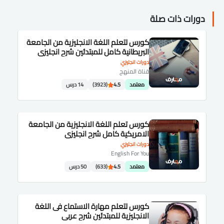
دورات ذات صلة
كورس لتعلم اللغة الانجليزية من الجامعة
البريطانية كامل للمبتدئين شرح انجليزى
دورات انجليزي
قناة المنهج
معتمد
4.5
(3923)
14 درس
كورس تعلم اللغة الانجليزية من الجامعة
الامريكية كامل شرح انجليزى
دورات انجليزي
English For You
معتمد
4.5
(633)
50 درس
كورس لتعلم مهارة الاستماع فى اللغة
الانجليزية للمبتدئين شرح عربى