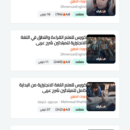
دورات انجليزي
ZAmericanEnglish
معتمد
4.6
(764)
16 درس
كورس لتعلم القراءة والنطق في اللغة
الانجليزية للمبتدئين شرح عربى
دورات انجليزي
ZAmericanEnglish
معتمد
4.5
(2465)
11 درس
كورس لتعلم اللغة الانجليزية من البداية
كامل للمبتدئين شرح عربى
دورات انجليزي
Mahmoud Khalifa - محمود خليفة
معتمد
4.5
(242)
37 درس