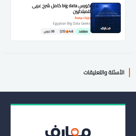
كورس big data كامل شرح عربى
للمبتدئيين
دورات برمجة
Egyptian Big Data Geeks
معتمد
4.6
(25)
38 درس
الأسئلة والتعليقات