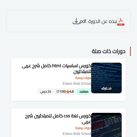
نبذه عن الدورة .pdf
دورات ذات صلة
كورس اساسيات html كامل شرح عربى
للمبتدئيين
دورات برمجة
Elzero Web School
معتمد
4.6
(1106)
24 درس
كورس لغة css كامل للمبتدئيين شرح
عربى
دورات برمجة
Elzero Web School