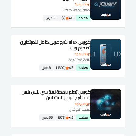
دورات برمجة
Elzero Web School
معتمد
4.8
(4)
53 درس
كورس ui ux شرح عربى كامل للمبتدئيين
تصميم ويب
دورات برمجة
ZAKARYA ZAIN
معتمد
4.3
(1392)
8 درس
كورس تعلم برمجة لغة سي بلس بلس
c++ شرح عربى للمبتدئيين
دورات برمجة
محمد شوشان
معتمد
4.5
(678)
55 درس