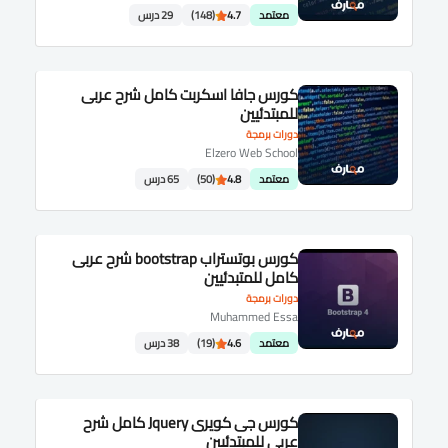
معتمد
4.7
(148)
29 درس
كورس جافا اسكربت كامل شرح عربى
للمبتدئيين
دورات برمجة
Elzero Web School
معتمد
4.8
(50)
65 درس
كورس بوتستراب bootstrap شرح عربى
كامل للمتبدئيين
دورات برمجة
Muhammed Essa
معتمد
4.6
(19)
38 درس
كورس جى كويرى Jquery كامل شرح
عربى للمبتدئيين