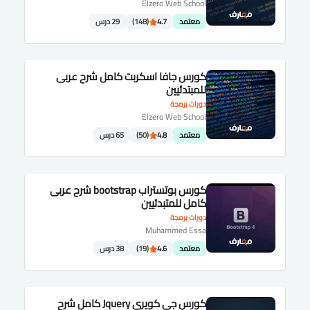
Elzero Web School
معتمد
4.7
(148)
29 درس
كورس جافا اسكربت كامل شرح عربى
للمبتدئيين
دورات برمجة
Elzero Web School
معتمد
4.8
(50)
65 درس
كورس بوتستراب bootstrap شرح عربى
كامل للمتبدئيين
دورات برمجة
Muhammed Essa
معتمد
4.6
(19)
38 درس
كورس جى كويرى Jquery كامل شرح