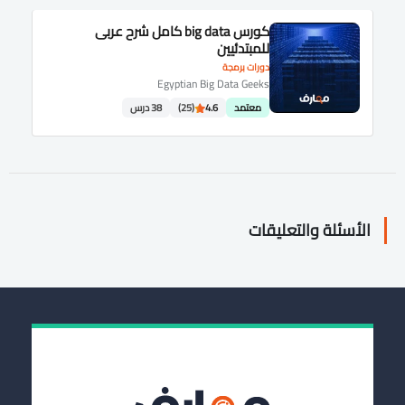
كورس big data كامل شرح عربى
للمبتدئيين
دورات برمجة
Egyptian Big Data Geeks
معتمد
4.6
(25)
38 درس
الأسئلة والتعليقات