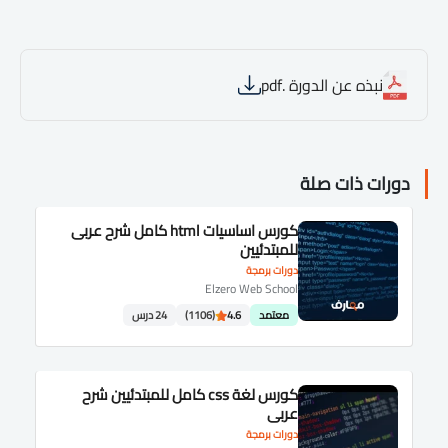
نبذه عن الدورة .pdf
دورات ذات صلة
كورس اساسيات html كامل شرح عربى
للمبتدئيين
دورات برمجة
Elzero Web School
معتمد
4.6
(1106)
24 درس
كورس لغة css كامل للمبتدئيين شرح
عربى
دورات برمجة