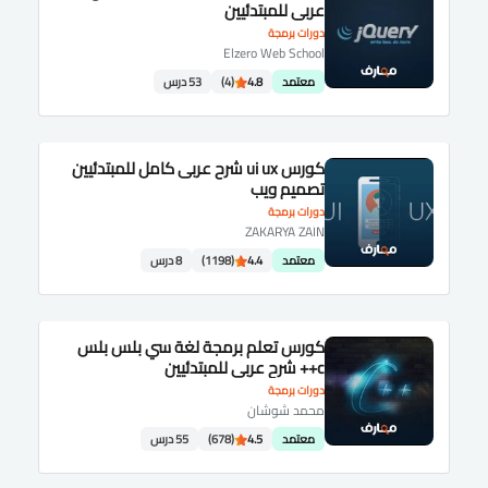
عربى للمبتدئيين
دورات برمجة
Elzero Web School
معتمد
4.8
(4)
53 درس
كورس ui ux شرح عربى كامل للمبتدئيين
تصميم ويب
دورات برمجة
ZAKARYA ZAIN
معتمد
4.4
(1198)
8 درس
كورس تعلم برمجة لغة سي بلس بلس
c++ شرح عربى للمبتدئيين
دورات برمجة
محمد شوشان
معتمد
4.5
(678)
55 درس