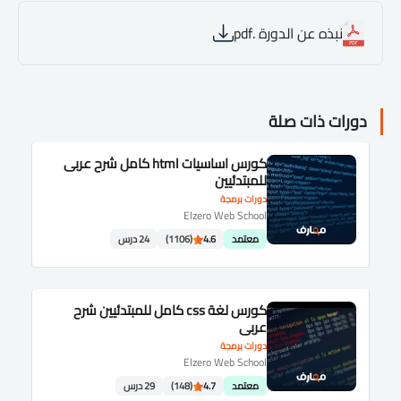
نبذه عن الدورة .pdf
دورات ذات صلة
كورس اساسيات html كامل شرح عربى
للمبتدئيين
دورات برمجة
Elzero Web School
معتمد
4.6
(1106)
24 درس
كورس لغة css كامل للمبتدئيين شرح
عربى
دورات برمجة
Elzero Web School
معتمد
4.7
(148)
29 درس