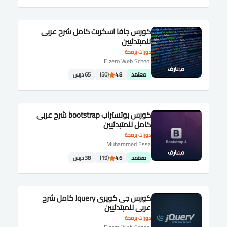
كورس جافا اسكربت كامل شرح عربى
للمبتدئيين
دورات برمجة
Elzero Web School
معتمد
4.8
(50)
65 درس
كورس بوتستراب bootstrap شرح عربى
كامل للمتبدئيين
دورات برمجة
Muhammed Essa
معتمد
4.6
(19)
38 درس
كورس جى كويرى Jquery كامل شرح
عربى للمبتدئيين
دورات برمجة