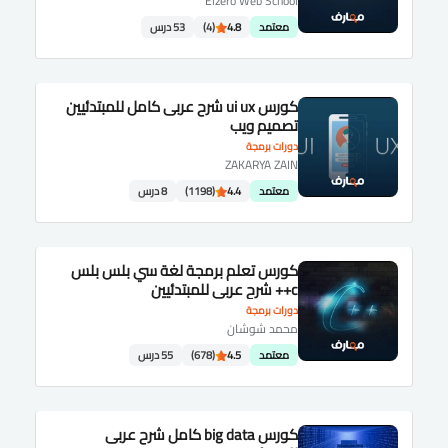
Elzero Web School
معتمد
4.8
(4)
53 درس
كورس ui ux شرح عربى كامل للمبتدئيين
تصميم ويب
دورات برمجة
ZAKARYA ZAIN
معتمد
4.4
(1198)
8 درس
كورس تعلم برمجة لغة سي بلس بلس
c++ شرح عربى للمبتدئيين
دورات برمجة
محمد شوشان
معتمد
4.5
(678)
55 درس
كورس big data كامل شرح عربى