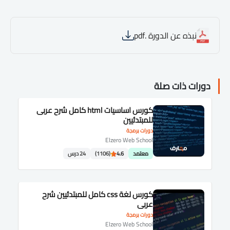
نبذه عن الدورة .pdf
دورات ذات صلة
كورس اساسيات html كامل شرح عربى
للمبتدئيين
دورات برمجة
Elzero Web School
معتمد
4.6
(1106)
24 درس
كورس لغة css كامل للمبتدئيين شرح
عربى
دورات برمجة
Elzero Web School