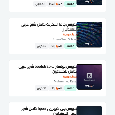
معتمد
4.7
(148)
29 درس
كورس جافا اسكربت كامل شرح عربى
للمبتدئيين
دورات برمجة
Elzero Web School
معتمد
4.8
(50)
65 درس
كورس بوتستراب bootstrap شرح عربى
كامل للمتبدئيين
دورات برمجة
Muhammed Essa
معتمد
4.6
(19)
38 درس
كورس جى كويرى Jquery كامل شرح
عربى للمبتدئيين