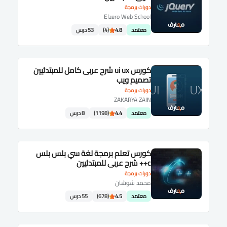
دورات برمجة
Elzero Web School
معتمد
4.8
(4)
53 درس
كورس ui ux شرح عربى كامل للمبتدئيين
تصميم ويب
دورات برمجة
ZAKARYA ZAIN
معتمد
4.4
(1198)
8 درس
كورس تعلم برمجة لغة سي بلس بلس
c++ شرح عربى للمبتدئيين
دورات برمجة
محمد شوشان
معتمد
4.5
(678)
55 درس