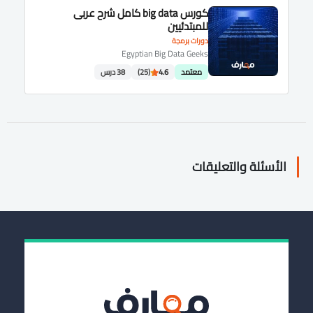
كورس big data كامل شرح عربى
للمبتدئيين
دورات برمجة
Egyptian Big Data Geeks
معتمد
4.6
(25)
38 درس
الأسئلة والتعليقات