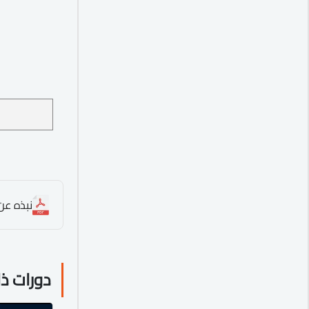
نبذه عن ا
دورات ذ