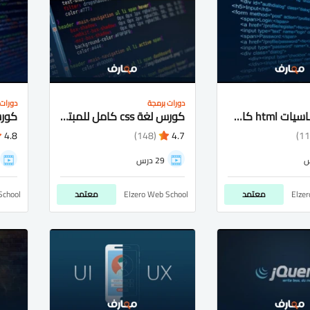
دورات برمجة
دورات 
كورس اساسيات html كامل شرح عربى للمبتدئيين
كورس لغة css كامل للمبتدئيين شرح عربى
4.8
(148)
4.7
29 درس
Elze
معتمد
Elzero Web School
معتمد
School