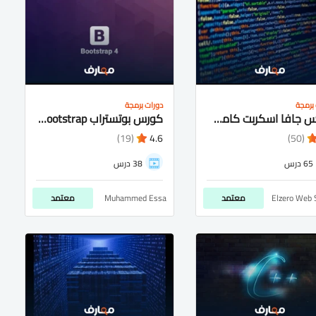
برمجة
دورات برمجة
كورس جافا اسكربت كامل شرح عربى للمبتدئيين
كورس بوتستراب bootstrap شرح عربى كامل للمتبدئيين
(19)
4.6
(50)
65 درس
38 درس
Elzero Web 
معتمد
Muhammed Essa
معتمد