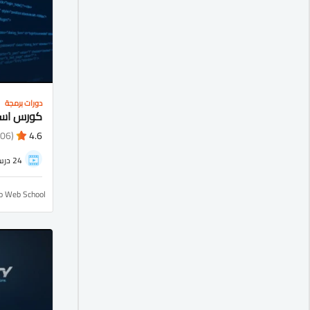
دورات برمجة
(1106)
4.6
24 درس
ro Web School