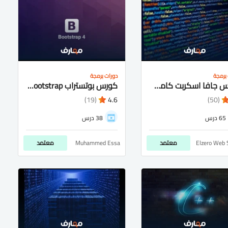
برمجة
دورات برمجة
كورس جافا اسكربت كامل شرح عربى للمبتدئيين
كورس بوتستراب bootstrap شرح عربى كامل للمتبدئيين
(19)
4.6
(50)
65 درس
38 درس
Elzero Web 
معتمد
Muhammed Essa
معتمد