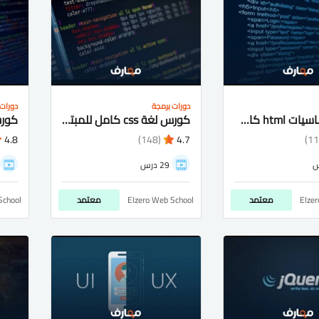
دورات برمجة
دورات 
كورس اساسيات html كامل شرح عربى للمبتدئيين
كورس لغة css كامل للمبتدئيين شرح عربى
4.8
(148)
4.7
29 درس
Elze
معتمد
Elzero Web School
معتمد
School