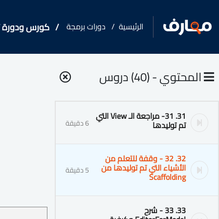
الرئيسية
دورات برمجة
كورس ودورة تدريبية لت
المحتوي - (40) دروس
31. 31- مراجعة الـ View التي
6 دقيقة
تم توليدها
32. 32 - وقفة للتعلم من
الأشياء التي تم توليدها من
5 دقيقة
Scaffolding
33. 33 - شرح