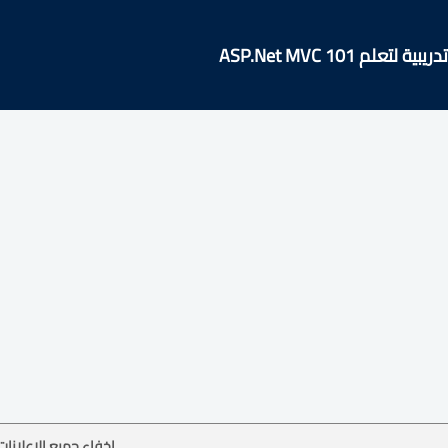
علم ASP.Net MVC 101
إخفاء جميع الإعلانات