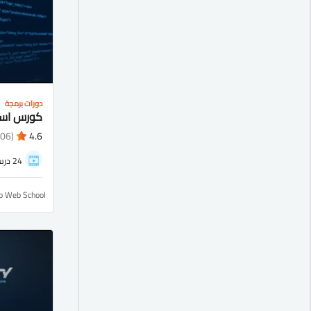
دورات برمجة
(1106)
4.6
24 درس
ro Web School