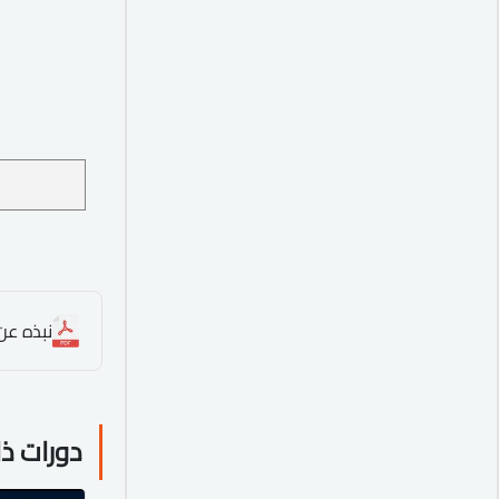
نبذه عن ا
دورات ذ