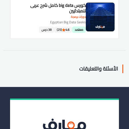
كورس big data كامل شرح عربى
للمبتدئيين
دورات برمجة
Egyptian Big Data Geeks
معتمد
4.6
(25)
38 درس
الأسئلة والتعليقات