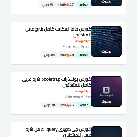
معتمد
4.7
(148)
29 درس
كورس جافا اسكربت كامل شرح عربى
للمبتدئيين
دورات برمجة
Elzero Web School
معتمد
4.8
(50)
65 درس
كورس بوتستراب bootstrap شرح عربى
كامل للمتبدئيين
دورات برمجة
Muhammed Essa
معتمد
4.6
(19)
38 درس
كورس جى كويرى Jquery كامل شرح
عربى للمبتدئيين