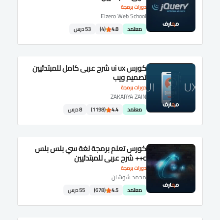
دورات برمجة
Elzero Web School
معتمد
4.8
(4)
53 درس
كورس ui ux شرح عربى كامل للمبتدئيين
تصميم ويب
دورات برمجة
ZAKARYA ZAIN
معتمد
4.4
(1198)
8 درس
كورس تعلم برمجة لغة سي بلس بلس
c++ شرح عربى للمبتدئيين
دورات برمجة
محمد شوشان
معتمد
4.5
(678)
55 درس