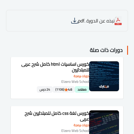
نبذه عن الدورة .pdf
دورات ذات صلة
كورس اساسيات html كامل شرح عربى
للمبتدئيين
دورات برمجة
Elzero Web School
معتمد
4.6
(1106)
24 درس
كورس لغة css كامل للمبتدئيين شرح
عربى
دورات برمجة
Elzero Web School