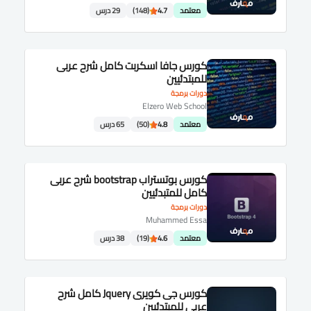
معتمد
4.7
(148)
29 درس
كورس جافا اسكربت كامل شرح عربى
للمبتدئيين
دورات برمجة
Elzero Web School
معتمد
4.8
(50)
65 درس
كورس بوتستراب bootstrap شرح عربى
كامل للمتبدئيين
دورات برمجة
Muhammed Essa
معتمد
4.6
(19)
38 درس
كورس جى كويرى Jquery كامل شرح
عربى للمبتدئيين