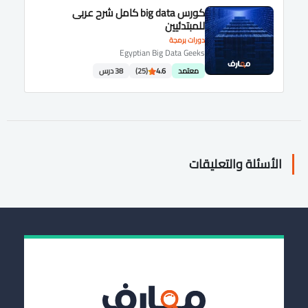
كورس big data كامل شرح عربى
للمبتدئيين
دورات برمجة
Egyptian Big Data Geeks
معتمد
4.6
(25)
38 درس
الأسئلة والتعليقات