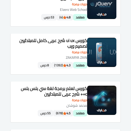
دورات برمجة
Elzero Web School
معتمد
4.8
(4)
53 درس
كورس ui ux شرح عربى كامل للمبتدئيين
تصميم ويب
دورات برمجة
ZAKARYA ZAIN
معتمد
4.3
(1392)
8 درس
كورس تعلم برمجة لغة سي بلس بلس
c++ شرح عربى للمبتدئيين
دورات برمجة
محمد شوشان
معتمد
4.5
(678)
55 درس