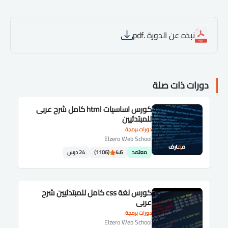
نبذه عن الدورة .pdf
دورات ذات صلة
كورس اساسيات html كامل شرح عربى
للمبتدئيين
دورات برمجة
Elzero Web School
معتمد
4.6
(1106)
24 درس
كورس لغة css كامل للمبتدئيين شرح
عربى
دورات برمجة
Elzero Web School