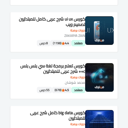
كورس ui ux شرح عربى كامل للمبتدئيين
تصميم ويب
دورات برمجة
ZAKARYA ZAIN
معتمد
4.4
(1198)
8 درس
كورس تعلم برمجة لغة سي بلس بلس
c++ شرح عربى للمبتدئيين
دورات برمجة
محمد شوشان
معتمد
4.5
(678)
55 درس
كورس big data كامل شرح عربى
للمبتدئيين
دورات برمجة