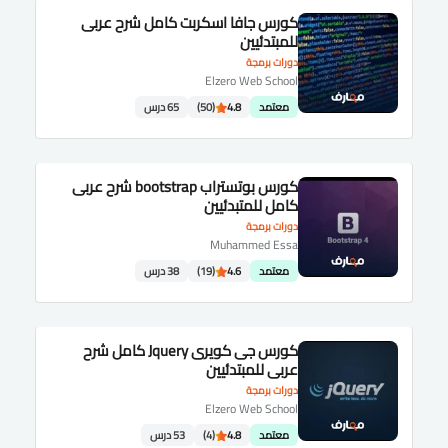
كورس جافا اسكربت كامل شرح عربى
للمبتدئيين
دورات برمجة
Elzero Web School
معتمد
4.8
(50)
65 درس
كورس بوتستراب bootstrap شرح عربى
كامل للمتبدئيين
دورات برمجة
Muhammed Essa
معتمد
4.6
(19)
38 درس
كورس جى كويرى Jquery كامل شرح
عربى للمبتدئيين
دورات برمجة
Elzero Web School
معتمد
4.8
(4)
53 درس