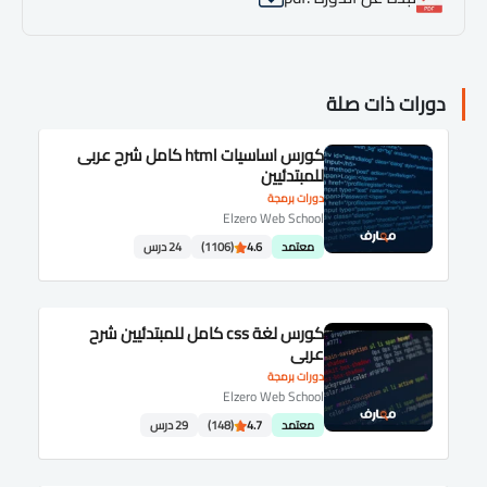
دورات ذات صلة
كورس اساسيات html كامل شرح عربى
للمبتدئيين
دورات برمجة
Elzero Web School
معتمد
4.6
(1106)
24 درس
كورس لغة css كامل للمبتدئيين شرح
عربى
دورات برمجة
Elzero Web School
معتمد
4.7
(148)
29 درس