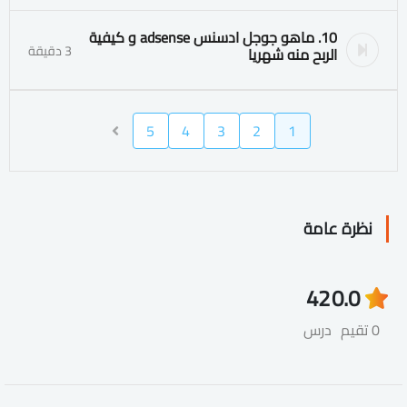
10. ماهو جوجل ادسنس adsense و كيفية
3 دقيقة
الربح منه شهريا
5
4
3
2
1
نظرة عامة
42
0.0
0 تقيم
درس