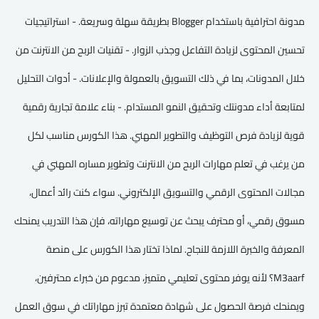
مدونة احترافية باستخدام Blogger بطريقة سهلة وسريعة. - استراتيجيات
تحسين المحتوى لزيادة التفاعل وجذب الزوار. - تقنيات الربح من الانترنت من
خلال المدونات، بما في ذلك التسويق بالعمولة والإعلانات. - أدوات التحليل
لمتابعة أداء مدونتك وتحقيق النمو المستدام. - بناء علامة تجارية رقمية
قوية لزيادة فرص التوظيف والتطوير المهني. هذا الكورس مناسب لكل
من يرغب في تعلم مهارات الربح من الانترنت وتطوير مساره المهني في
مجالات المحتوى الرقمي والتسويق الإلكتروني. سواء كنت رائد أعمال،
مسوق رقمي، أو محترف يبحث عن توسيع مهاراته، فإن هذا التدريب يمنحك
المعرفة والخبرة اللازمة للنجاح. لماذا تختار هذا الكورس على منصة
M3aarf؟ لأنه يوفر محتوى تعليمي متميز، مدعوم من خبراء محترفين،
ويمنحك فرصة الحصول على شهادة معتمدة تبرز مهاراتك في سوق العمل