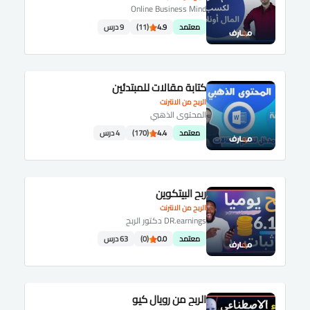
Online Business Mind
معتمد
4.9
(11)
9 درس
كتابة مقالات للمبتدئين
الربح من الانترنت
المحتوى الذهبي
معتمد
4.4
(170)
4 درس
ربح البيتكوين
الربح من الانترنت
DR.earnings دكتور الربح
معتمد
0.0
(0)
63 درس
الربح من رويال كيو