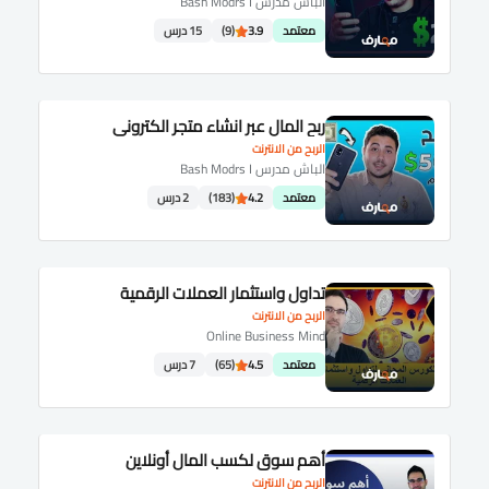
الباش مدرس Bash Modrs I
معتمد
3.9
(9)
15 درس
ربح المال عبر انشاء متجر الكتروني
الربح من الانترنت
الباش مدرس Bash Modrs I
معتمد
4.2
(183)
2 درس
تداول واستثمار العملات الرقمية
الربح من الانترنت
Online Business Mind
معتمد
4.5
(65)
7 درس
أهم سوق لكسب المال أونلاين
الربح من الانترنت