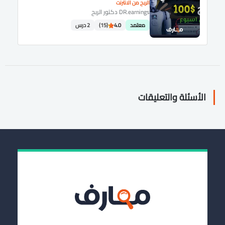
الربح من الانترنت
DR.earnings دكتور الربح
معتمد
4.0
(15)
2 درس
الأسئلة والتعليقات