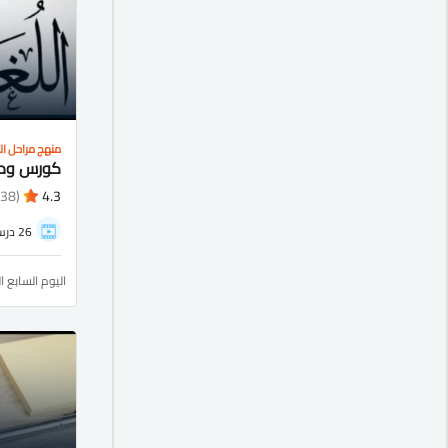
منهج مراحل الت
(38)
4.3
26 درس
اليوم السابع ا