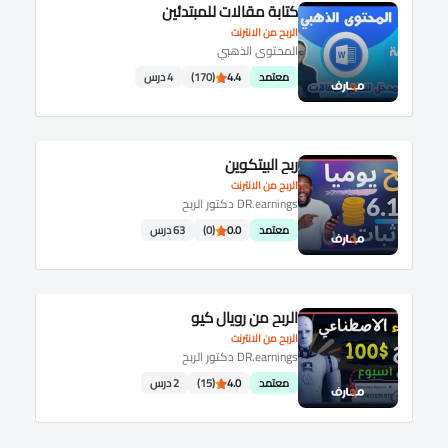
كتابة مقالات للمبتدئين
الربح من الانترنت
المحتوى الذهبي
معتمد
4.4
(170)
4 درس
ربح البيتكوين
الربح من الانترنت
DR.earnings دكتور الربح
معتمد
0.0
(0)
63 درس
الربح من رويال كيو
الربح من الانترنت
DR.earnings دكتور الربح
معتمد
4.0
(15)
2 درس