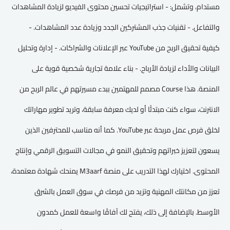
مستدام، وتشمل: - استراتيجيات تحسين محتوى الفيديو لزيادة المشاهدات
والتفاعل. - تقنيات جذب المشتركين الجدد وزيادة عدد المشاهدات. -
كيفية تحقيق الربح من YouTube عبر الإعلانات والشراكات. - إدارة وتحليل
البيانات والأداء لزيادة الأرباح. - بناء علامة تجارية شخصية قوية على
المنصة. هذا Course مصمم للمهتمين ببدء مسيرتهم في عالم الربح من
الانترنت، سواء كنت مبتدئًا أو لديك معرفة سابقة، وتريد تطوير مهاراتك
لخلق فرص عمل مربحة عبر YouTube. كما أنه مناسب للمحترفين الذين
يسعون لتعزيز خبراتهم وتحقيق النمو في مجالات التسويق الرقمي وإنتاج
المحتوى. اختيارك لهذا التدريب على منصة M3aarf يمنحك شهادة معتمدة،
تعزز من مكانتك المهنية وتزيد من فرصك في سوق العمل بالشرق
الأوسط. بالإضافة إلى ذلك، يفتح لك آفاقًا واسعة للعمل كمدون