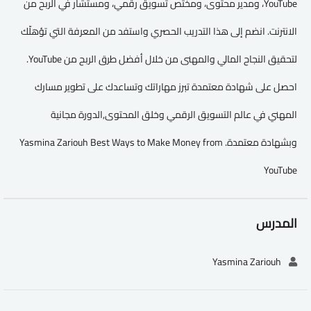
YouTube، ومدير محتوى، ومختص تسويق رقمي، ومستشار في الربح من
الانترنت. انضم إلى هذا التدريب الحصري واستفد من المعرفة التي تؤهلّك
لتحقيق النجاح المالي والمهنى من خلال أفضل طرق الربح من YouTube.
احصل على شهادة معتمدة تبرز مهاراتك وتساعدك على تطوير مسارك
المهني في عالم التسويق الرقمي وخلق المحتوى,الدورة مجانية
وبشهادة معتمدة. Yasmina Zariouh Best Ways to Make Money from
YouTube
المدرس
Yasmina Zariouh