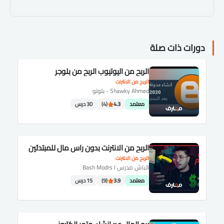
دورات ذات صلة
الربح من اليوتيوب الربح من بلوجر
الربح من الانترنت
Shawky Ahmed - بلوتو
معتمد
4.3
(4)
30 درس
الربح من الانترنت بدون راس مال للمبتدئين
الربح من الانترنت
الباش مدرس Bash Modrs I
معتمد
3.9
(9)
15 درس