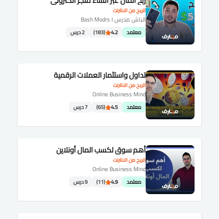
ربح المال عبر انشاء متجر الكتروني
الربح من الانترنت
الباش مدرس Bash Modrs I
معتمد
4.2
(183)
2 درس
تداول واستثمار العملات الرقمية
الربح من الانترنت
Online Business Mind
معتمد
4.5
(65)
7 درس
أهم سوق لكسب المال أونلاين
الربح من الانترنت
Online Business Mind
معتمد
4.9
(11)
9 درس