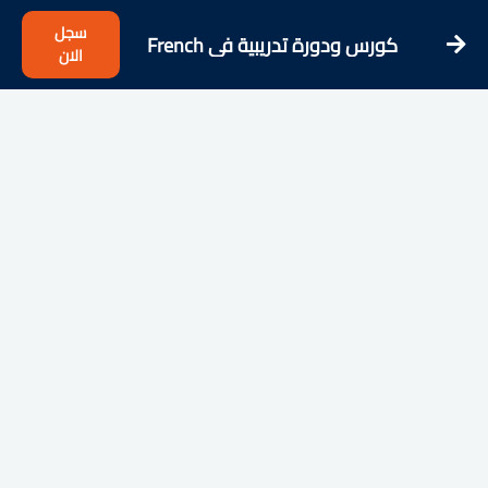
سجل
كورس ودورة تدريبية فى French
الان
Listening Comprehension for
Absolute Beginners